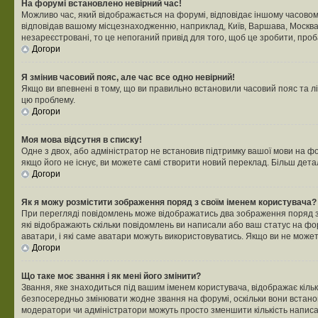
На форумі встановлено невірний час!
Можливо час, який відображається на форумі, відповідає іншому часовому
відповідав вашому місцезнаходженню, наприклад, Київ, Варшава, Москва
незареєстровані, то це непоганий привід для того, щоб це зробити, проб
Догори
Я змінив часовий пояс, але час все одно невірний!
Якщо ви впевнені в тому, що ви правильно встановили часовий пояс та лі
цю проблему.
Догори
Моя мова відсутня в списку!
Одне з двох, або адміністратор не встановив підтримку вашої мови на ф
якщо його не існує, ви можете самі створити новий переклад. Більш дет
Догори
Як я можу розмістити зображення поряд з своїм іменем користувача?
При перегляді повідомлень може відображатись два зображення поряд з і
які відображають скільки повідомлень ви написали або ваш статус на фо
аватари, і які саме аватари можуть використовуватись. Якщо ви не може
Догори
Що таке моє звання і як мені його змінити?
Звання, яке знаходиться під вашим іменем користувача, відображає кільк
безпосередньо змінювати жодне звання на форумі, оскільки вони встано
модератори чи адміністратори можуть просто зменшити кількість напис