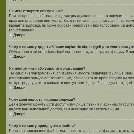
Як мені створити опитування?
При створенні нової теми чи під час редагування першого повідомлення
прав для створення опитувань. Введіть питання для опитування та, як міні
варіантів відповіді, які може обирати користувачі при голосуванні за допо
користувачами.
Догори
Чому я не можу додати більше варіантів відповідей для свого опитув
Обмеження варіантів відповідей встановлює адміністратор форуму. Якщо у
Догори
Як мені змінити або видалити опитування?
Так само як і повідомлення, опитування можуть редагуватись лише їхні
(опитування завжди пов'язане з ним). Якщо ніхто не проголосував ви мо
можуть редагувати та видаляти опитування. Це зроблено для того, щоб ні
Догори
Чому мені недоступні деякі форуми?
Деякі форуми можуть бути доступними лише певним учасникам та групам.
надати вам відповідний доступ, вам необхідно зв'язатись з ними.
Догори
Чому я не можу приєднувати файли?
Права на приєднання файлів встановлюються на рівні форумів, груп кор