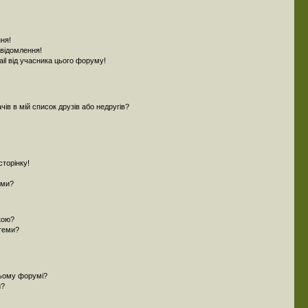
ня!
овідомлення!
il від учасника цього форуму!
ів в мій список друзів або недругів?
торінку!
еми?
кою?
 теми?
цьому форумі?
и?