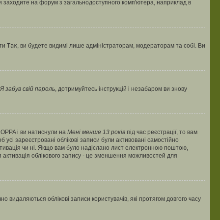
ви заходите на форум з загальнодоступного комп'ютера, наприклад в
оти
Так
, ви будете видимі лише адміністраторам, модераторам та собі. Ви
Я забув свій пароль
, дотримуйтесь інструкцій і незабаром ви знову
 COPPA і ви натиснули на
Мені менше 13 років
під час реєстрації, то вам
б усі зареєстровані облікові записи були активовані самостійно
активація чи ні. Якщо вам було надіслано лист електронною поштою,
ся активація облікового запису - це зменшення можливостей для
 видаляються облікові записи користувачів, які протягом довгого часу