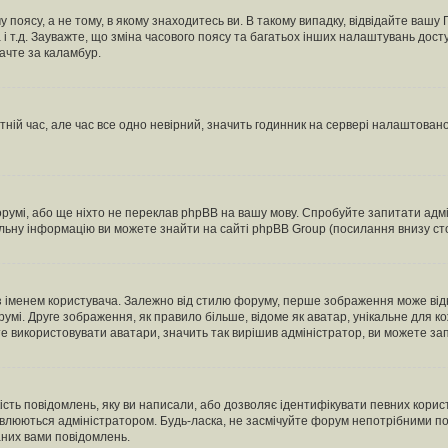
 поясу, а не тому, в якому знаходитесь ви. В такому випадку, відвідайте вашу
 і т.д. Зауважте, що зміна часового поясу та багатьох інших налаштувань до
ачте за каламбур.
тній час, але час все одно невірний, значить годинник на сервері налаштовано
орумі, або ще ніхто не переклав phpBB на вашу мову. Спробуйте запитати адмі
альну інформацію ви можете знайти на сайті phpBB Group (посилання внизу сто
менем користувача. Залежно від стилю форуму, перше зображення може відноси
румі. Друге зображення, як правило більше, відоме як аватар, унікальне для к
те використовувати аватари, значить так вирішив адміністратор, ви можете за
ість повідомлень, яку ви написали, або дозволяє ідентифікувати певних корист
влюються адміністратором. Будь-ласка, не засмічуйте форум непотрібними пов
аних вами повідомлень.