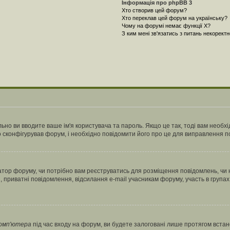
Інформація про phpBB 3
Хто створив цей форум?
Хто переклав цей форум на українську?
Чому на форумі немає функції X?
З ким мені зв'язатись з питань некорект
ьно ви вводите ваше ім'я користувача та пароль. Якщо це так, тоді вам необх
 сконфігурував форум, і необхідно повідомити його про це для виправлення п
тратор форуму, чи потрібно вам реєструватись для розміщення повідомлень, чи
, приватні повідомлення, відсилання e-mail учасникам форуму, участь в групах
комп'ютера
під час входу на форум, ви будете залоговані лише протягом встан