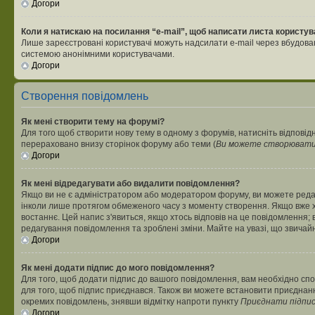
Догори
Коли я натискаю на посилання “e-mail”, щоб написати листа користув
Лише зареєстровані користувачі можуть надсилати e-mail через вбудова
системою анонімними користувачами.
Догори
Створення повідомлень
Як мені створити тему на форумі?
Для того щоб створити нову тему в одному з форумів, натисніть відповідн
перераховано внизу сторінок форуму або теми (
Ви можете створювати н
Догори
Як мені відредагувати або видалити повідомлення?
Якщо ви не є адміністратором або модератором форуму, ви можете реда
інколи лише протягом обмеженого часу з моменту створення. Якщо вже хто
востаннє. Цей напис з'явиться, якщо хтось відповів на це повідомлення;
редагування повідомлення та зроблені зміни. Майте на увазі, що звичайн
Догори
Як мені додати підпис до мого повідомлення?
Для того, щоб додати підпис до вашого повідомлення, вам необхідно спо
для того, щоб підпис приєднався. Також ви можете встановити приєднанн
окремих повідомлень, знявши відмітку напроти пункту
Приєднати підпи
Догори