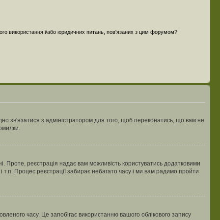
ного використання і/або юридичних питань, пов'язаних з цим форумом?
ідно зв'язатися з адміністратором для того, щоб переконатись, що вам не
омилки.
 ні. Проте, реєстрація надає вам можливість користуватись додатковими
 і т.п. Процес реєстрації забирає небагато часу і ми вам радимо пройти
овленого часу. Це запобігає використанню вашого облікового запису