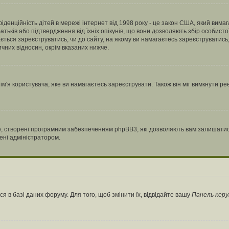
нфіденційність дітей в мережі інтернет від 1998 року - це закон США, який вима
батьків або підтвердження від їхніх опікунів, що вони дозволяють збір особисто
гається зареєструватись, чи до сайту, на якому ви намагаєтесь зареєструватис
чних відносин, окрім вказаних нижче.
'я користувача, яке ви намагаєтесь зареєструвати. Також він міг вимкнути ре
, створені програмним забезпеченням phpBB3, які дозволяють вам залишатись
нені адміністратором.
я в базі даних форуму. Для того, щоб змінити їх, відвідайте вашу
Панель керу