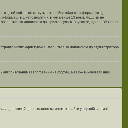
гає від веб-сайтів, які можуть потенційно збирати інформацію від
ї інформації від неповнолітніх, віком менше 13 років. Якщо ви не
ь, зверніться за допомогою до юрисконсульта. Зауважте, що phpBB Group
єстрацію нових користувачів. Зверніться за допомогою до адміністратора
 авторизованим і залогованим на форумі, а також виконувати інші
вання
, зазвичай це посилання ви можете знайти у верхній частині