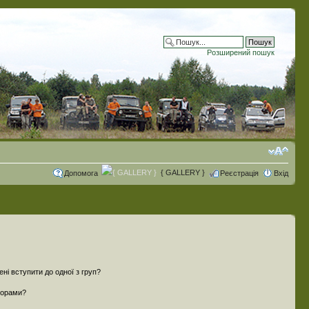
Розширений пошук
{ GALLERY }
Допомога
Реєстрація
Вхід
ені вступити до одної з груп?
ьорами?