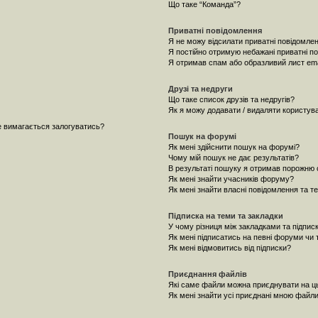
Що таке “Команда”?
Приватні повідомлення
Я не можу відсилати приватні повідомлен
Я постійно отримую небажані приватні п
Я отримав спам або образливий лист ema
Друзі та недруги
Що таке список друзів та недругів?
Як я можу додавати / видаляти користувач
не вимагається залогуватись?
Пошук на форумі
Як мені здійснити пошук на форумі?
Чому мій пошук не дає результатів?
В результаті пошуку я отримав порожню с
Як мені знайти учасників форуму?
Як мені знайти власні повідомлення та т
Підписка на теми та закладки
У чому різниця між закладками та підпис
Як мені підписатись на певні форуми чи
Як мені відмовитись від підписки?
Приєднання файлів
Які саме файли можна приєднувати на 
Як мені знайти усі приєднані мною файл