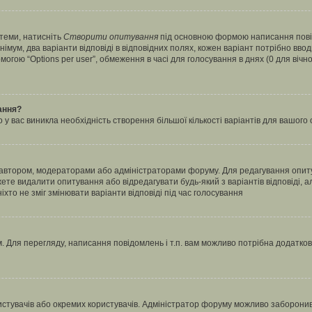
 теми, натисніть
Створити опитування
під основною формою написання повідо
мум, два варіанти відповіді в відповідних полях, кожен варіант потрібно вводит
могою “Options per user”, обмеження в часі для голосування в днях (0 для вічног
ання?
 вас виникла необхідність створення більшої кількості варіантів для вашого 
м автором, модераторами або адміністраторами форуму. Для редагування опит
жете видалити опитування або відредагувати будь-який з варіантів відповіді,
хто не зміг змінювати варіанти відповіді під час голосування
 Для перегляду, написання повідомлень і т.п. вам можливо потрібна додатко
истувачів або окремих користувачів. Адміністратор форуму можливо заборонив