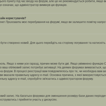
ього пункту під час входу на форум, але це не рекомендується робити, якщо 
, це означає, що адміністратор вимкнув цю функцію.
лайн користувачів?
ункт
Приховати моє перебування на форумі
, якщо ви залишите помітку напр
 бути створено новий. Для цього перейдіть на сторінку логування та натисніть
ароль. Якщо з ними усе гаразд, причин може бути дві. Якщо увімкнено функцію
во ваш обліковий запис потребує активації. На деяких форумах вимагається, що
 на форум. В процесі реєстрації вам повідомлялось про те, чи необхідна вам 
ви вказали правильну адресу e-mail. Основна причина, з якої використовуєть
льну адресу e-mail, спробуйте зв'язатись з адміністратором форуму.
вий запис. На багатьох форумах для зменшення розміру бази даних періодично
струватись і прийняти участь у дискусіях.