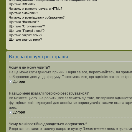
Що таке BBCode?
Чи можу я використовувати HTML?
Що таке смайлики?
Чи можу я розміщувати зображення?
Що таке “Важливо”?
Що таке “Оголошення”?
Що таке “Прикріплено”?
Що таке закриті теми?
Що таке значок теми?
Вхід на форум і реєстрація
Чому я не можу увійти?
На це може бути декілька причин. Перш за все, переконайтесь, чи правил
заборонено доступ до форуму. Також можливо, що адміністратор невірно
Догори
Навіщо мені взагалі потрібно реєструватися?
Ви можете цього і не робити, все залежить від того, як вирішив адмініс
функціями, які недоступні для анонімних користувачів, такими як аватари
його.
Догори
Чому мені постійно доводиться логуватись?
Якщо ви не ставите галочку напроти пункту
Запам'ятати мене з цього 