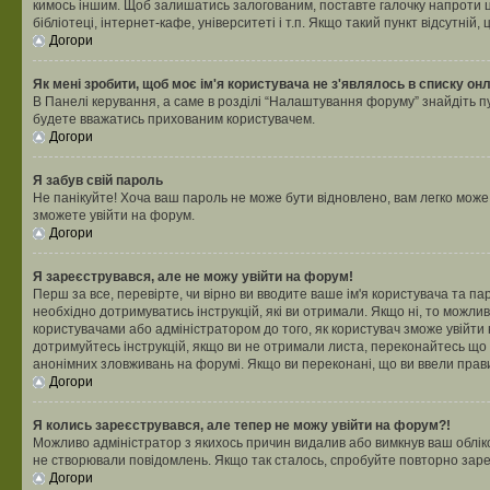
кимось іншим. Щоб залишатись залогованим, поставте галочку напроти ц
бібліотеці, інтернет-кафе, університеті і т.п. Якщо такий пункт відсутній
Догори
Як мені зробити, щоб моє ім'я користувача не з'являлось в списку он
В Панелі керування, а саме в розділі “Налаштування форуму” знайдіть п
будете вважатись прихованим користувачем.
Догори
Я забув свій пароль
Не панікуйте! Хоча ваш пароль не може бути відновлено, вам легко може
зможете увійти на форум.
Догори
Я зареєструвався, але не можу увійти на форум!
Перш за все, перевірте, чи вірно ви вводите ваше ім'я користувача та п
необхідно дотримуватись інструкцій, які ви отримали. Якщо ні, то можли
користувачами або адміністратором до того, як користувач зможе увійти
дотримуйтесь інструкцій, якщо ви не отримали листа, переконайтесь що 
анонімних зловживань на форумі. Якщо ви переконані, що ви ввели прави
Догори
Я колись зареєструвався, але тепер не можу увійти на форум?!
Можливо адміністратор з якихось причин видалив або вимкнув ваш обліко
не створювали повідомлень. Якщо так сталось, спробуйте повторно зареє
Догори