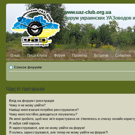
www.uaz-club.org.ua
Форум украинских УАЗоводов 
О нас
Лица Клуба
Форум
Правила
Встречи
События
Список форумів
Часті питання
Вхід на форум і реєстрація
Чому я не можу увійти?
Навіщо мені взагалі потрібно реєструватися?
Чому мені постійно доводиться логуватись?
Як мені зробити, щоб моє ім'я користувача не з'являлось в списку онлайн корист
Я забув свій пароль
Я зареєструвався, але не можу увійти на форум!
Я колись зареєструвався, але тепер не можу увійти на форум?!