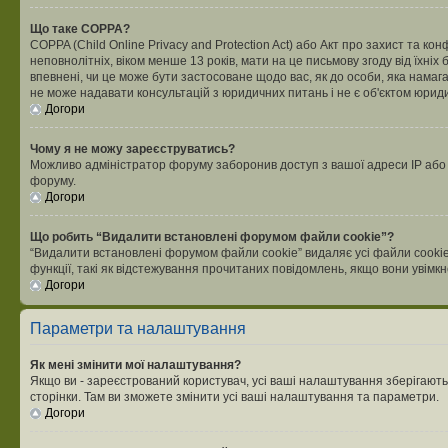
Що таке COPPA?
COPPA (Child Online Privacy and Protection Act) або Акт про захист та ко
неповнолітніх, віком менше 13 років, мати на це письмову згоду від їхніх 
впевнені, чи це може бути застосоване щодо вас, як до особи, яка нама
не може надавати консультацій з юридичних питань і не є об'єктом юриди
Догори
Чому я не можу зареєструватись?
Можливо адміністратор форуму заборонив доступ з вашої адреси IP або ім
форуму.
Догори
Що робить “Видалити встановлені форумом файли cookie”?
“Видалити встановлені форумом файли cookie” видаляє усі файли cookie
функції, такі як відстежування прочитаних повідомлень, якщо вони увімк
Догори
Параметри та налаштування
Як мені змінити мої налаштування?
Якщо ви - зареєстрований користувач, усі ваші налаштування зберігаютьс
сторінки. Там ви зможете змінити усі ваші налаштування та параметри.
Догори