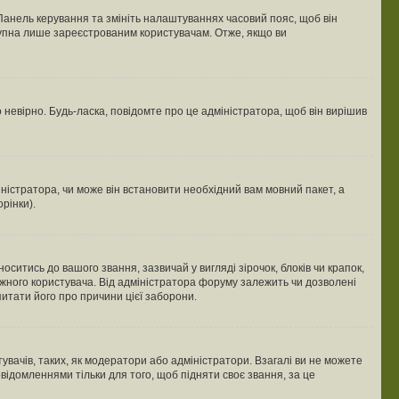
 Панель керування та змініть налаштуваннях часовий пояс, щоб він
ступна лише зареєстрованим користувачам. Отже, якщо ви
 невірно. Будь-ласка, повідомте про це адміністратора, щоб він вирішив
ністратора, чи може він встановити необхідний вам мовний пакет, а
рінки).
тись до вашого звання, зазвичай у вигляді зірочок, блоків чи крапок,
ожного користувача. Від адміністратора форуму залежить чи дозволені
питати його про причини цієї заборони.
увачів, таких, як модератори або адміністратори. Взагалі ви не можете
ідомленнями тільки для того, щоб підняти своє звання, за це