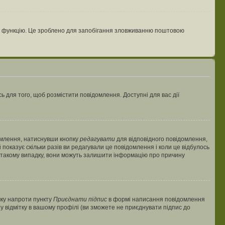
цю функцію. Це зроблено для запобігання зловживанню поштовою
ь для того, щоб розмістити повідомлення. Доступні для вас дії
омлення, натиснувши кнопку
редагувати
для відповідного повідомлення,
показує скільки разів ви редагували це повідомлення і коли це відбулось
 у такому випадку, вони можуть залишити інформацію про причину
чку напроти пункту
Приєднати підпис
в формі написання повідомлення
у відмітку в вашому профілі (ви зможете не приєднувати підпис до