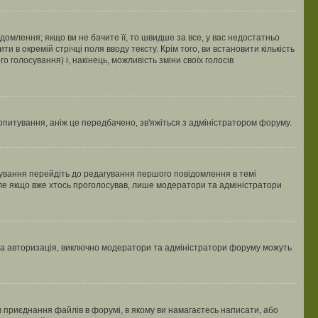
млення; якщо ви не бачите її, то швидше за все, у вас недостатньо
и в окремій стрічці поля вводу тексту. Крім того, ви встановити кількість
о голосування) і, накінець, можливість зміни своїх голосів
опитування, аніж це передбачено, зв'яжіться з адміністратором форуму.
ування перейдіть до редагування першого повідомлення в темі
 але якщо вже хтось проголосував, лише модератори та адміністратори
ва авторизація, виключно модератори та адміністратори форуму можуть
 приєднання файлів в форумі, в якому ви намагаєтесь написати, або