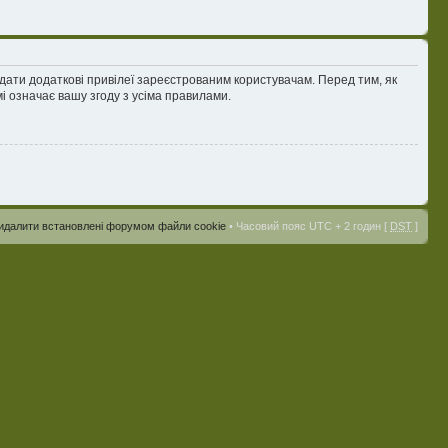
адати додаткові привілеї зареєстрованим користувачам. Перед тим, як
і означає вашу згоду з усіма правилами.
идалити встановлені форумом файли cookie
• Часовий пояс UTC + 2 годин [
DST
]