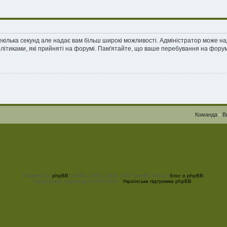
екілька секунд але надає вам більш широкі можливості. Адміністратор може н
олітиками, які прийняті на форумі. Пам'ятайте, що ваше перебування на форум
Команда
•
В
Powered by
phpBB
© 2000, 2002, 2005, 2007 phpBB Group (
блог о phpBB
)
Український переклад © 2005-2011
Українська підтримка phpBB