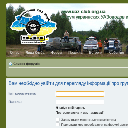
www.uaz-club.org.ua
Форум украинских УАЗоводов 
О нас
Лица Клуба
Форум
Правила
Встречи
События
Список форумів
Вам необхідно увійти для перегляду інформації про гру
Ім'я користувача:
Пароль:
Я забув свій пароль
Повторно вислати лист активації
Запам'ятати мене з цього комп'ютера
Приховати моє перебування на форумі цього