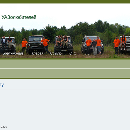
и УАЗолюбителей
Бортжурнал
Галерея
Ссылки
СТО
пу
 разу