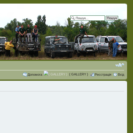
Розширений пошук
{ GALLERY }
Допомога
Реєстрація
Вхід