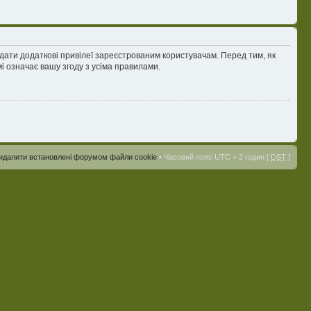
адати додаткові привілеї зареєстрованим користувачам. Перед тим, як
і означає вашу згоду з усіма правилами.
идалити встановлені форумом файли cookie
• Часовий пояс UTC + 2 годин [
DST
]