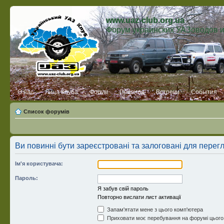
www.uaz-club.org.ua
Форум украинских УАЗоводов 
О нас
Лица Клуба
Форум
Правила
Встречи
События
Список форумів
Ви повинні бути зареєстровані та залоговані для перег
Ім'я користувача:
Пароль:
Я забув свій пароль
Повторно вислати лист активації
Запам'ятати мене з цього комп'ютера
Приховати моє перебування на форумі цього