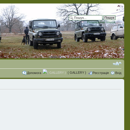
Розширений пошук
{ GALLERY }
Допомога
Реєстрація
Вхід