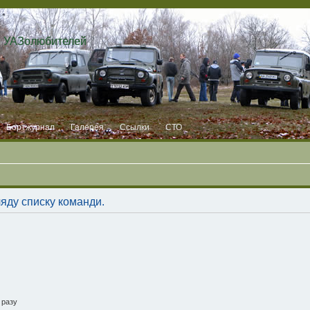
и УАЗолюбителей
Бортжурнал
Галерея
Ссылки
СТО
ляду списку команди.
 разу