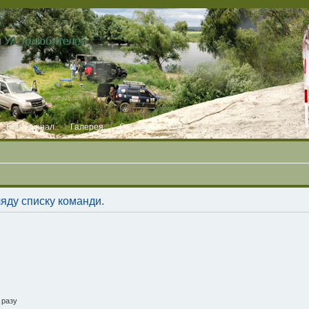
и УАЗолюбителей
Бортжурнал
Галерея
Ссылки
СТО
ляду списку команди.
 разу