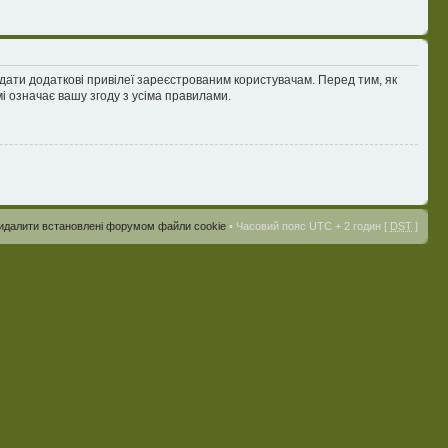
адати додаткові привілеї зареєстрованим користувачам. Перед тим, як
і означає вашу згоду з усіма правилами.
идалити встановлені форумом файли cookie
• Часовий пояс UTC + 2 годин [
DST
]