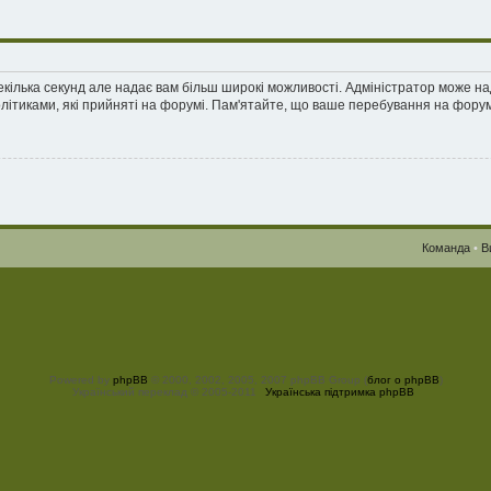
екілька секунд але надає вам більш широкі можливості. Адміністратор може н
олітиками, які прийняті на форумі. Пам'ятайте, що ваше перебування на форум
Команда
•
В
Powered by
phpBB
© 2000, 2002, 2005, 2007 phpBB Group (
блог о phpBB
)
Український переклад © 2005-2011
Українська підтримка phpBB