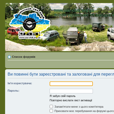
www.uaz-club.org.ua
Форум украинских УАЗоводов 
О нас
Лица Клуба
Форум
Правила
Встречи
События
Список форумів
Ви повинні бути зареєстровані та залоговані для перег
Ім'я користувача:
Пароль:
Я забув свій пароль
Повторно вислати лист активації
Запам'ятати мене з цього комп'ютера
Приховати моє перебування на форумі цього