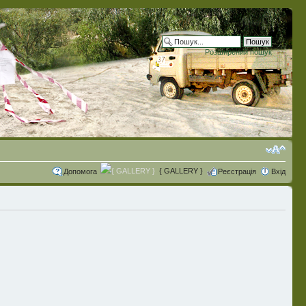
Розширений пошук
{ GALLERY }
Допомога
Реєстрація
Вхід