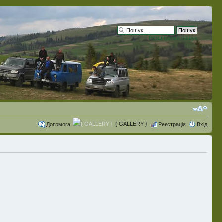
Розширений пошук
{ GALLERY }
Допомога
Реєстрація
Вхід