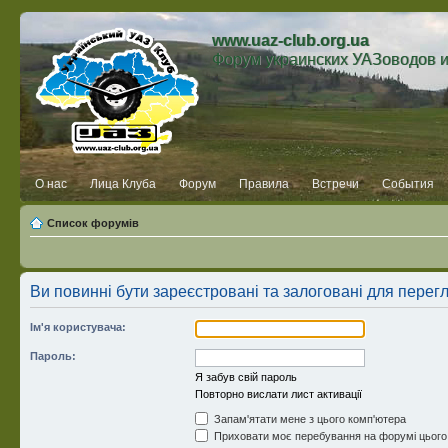
www.uaz-club.org.ua
Форум украинских УАЗоводов 
О нас
Лица Клуба
Форум
Правила
Встречи
События
Список форумів
Ви повинні бути зареєстровані та залоговані для перег
Ім'я користувача:
Пароль:
Я забув свій пароль
Повторно вислати лист активації
Запам'ятати мене з цього комп'ютера
Приховати моє перебування на форумі цього