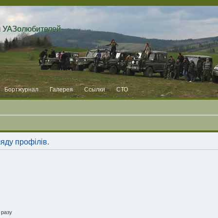
и УАЗолюбителей
Бортжурнал
Галерея
Ссылки
СТО
ляду профілів.
 разу