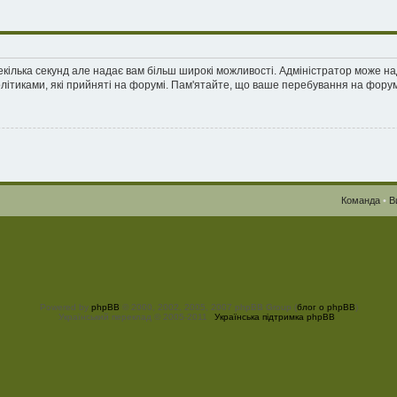
екілька секунд але надає вам більш широкі можливості. Адміністратор може н
олітиками, які прийняті на форумі. Пам'ятайте, що ваше перебування на форум
Команда
•
В
Powered by
phpBB
© 2000, 2002, 2005, 2007 phpBB Group (
блог о phpBB
)
Український переклад © 2005-2011
Українська підтримка phpBB