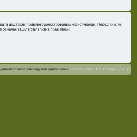
адати додаткові привілеї зареєстрованим користувачам. Перед тим, як
і означає вашу згоду з усіма правилами.
идалити встановлені форумом файли cookie
• Часовий пояс UTC + 2 годин [
DST
]