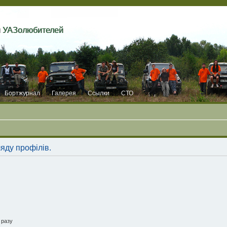
и УАЗолюбителей
Бортжурнал
Галерея
Ссылки
СТО
ляду профілів.
 разу