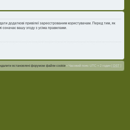
адати додаткові привілеї зареєстрованим користувачам. Перед тим, як
і означає вашу згоду з усіма правилами.
идалити встановлені форумом файли cookie
• Часовий пояс UTC + 2 годин [
DST
]