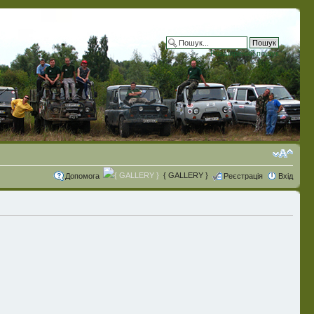
Розширений пошук
{ GALLERY }
Допомога
Реєстрація
Вхід