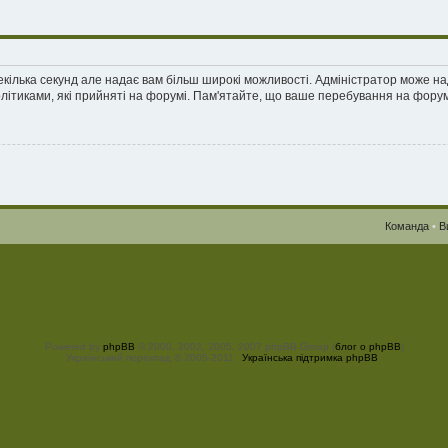
екілька секунд але надає вам більш широкі можливості. Адміністратор може н
олітиками, які прийняті на форумі. Пам'ятайте, що ваше перебування на форум
Команда
•
В
Powered by
phpBB
© 2000, 2002, 2005, 2007 phpBB Group (
блог о phpBB
)
Український переклад © 2005-2011
Українська підтримка phpBB