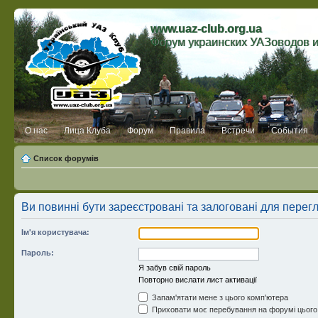
www.uaz-club.org.ua
Форум украинских УАЗоводов 
О нас
Лица Клуба
Форум
Правила
Встречи
События
Список форумів
Ви повинні бути зареєстровані та залоговані для перег
Ім'я користувача:
Пароль:
Я забув свій пароль
Повторно вислати лист активації
Запам'ятати мене з цього комп'ютера
Приховати моє перебування на форумі цього