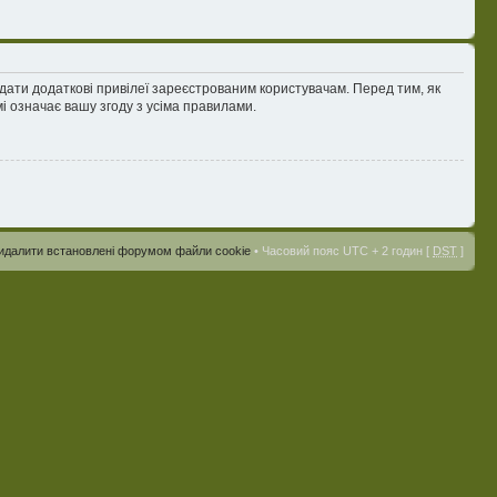
адати додаткові привілеї зареєстрованим користувачам. Перед тим, як
і означає вашу згоду з усіма правилами.
идалити встановлені форумом файли cookie
• Часовий пояс UTC + 2 годин [
DST
]