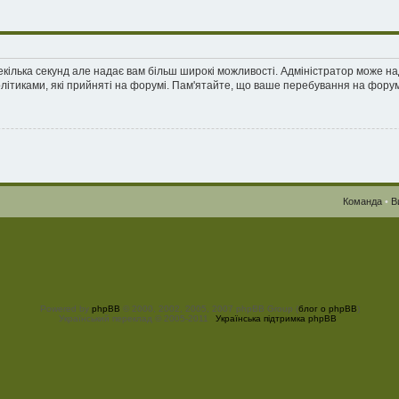
екілька секунд але надає вам більш широкі можливості. Адміністратор може н
олітиками, які прийняті на форумі. Пам'ятайте, що ваше перебування на форум
Команда
•
В
Powered by
phpBB
© 2000, 2002, 2005, 2007 phpBB Group (
блог о phpBB
)
Український переклад © 2005-2011
Українська підтримка phpBB