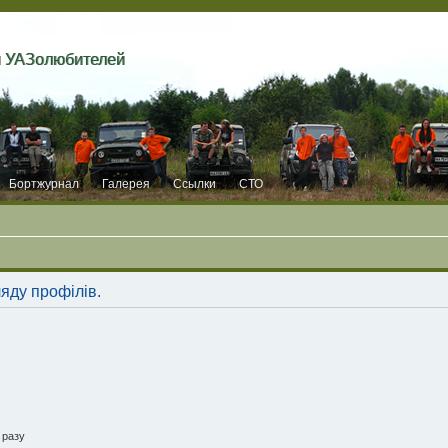
и УАЗолюбителей
Бортжурнал
Галерея
Ссылки
СТО
ляду профілів.
 разу