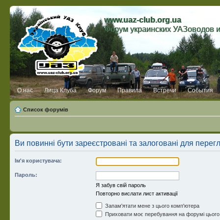
www.uaz-club.org.ua
Форум украинских УАЗоводов 
О нас
Лица Клуба
Форум
Правила
Встречи
События
Список форумів
Ви повинні бути зареєстровані та залоговані для перег
Ім'я користувача:
Пароль:
Я забув свій пароль
Повторно вислати лист активації
Запам'ятати мене з цього комп'ютера
Приховати моє перебування на форумі цього