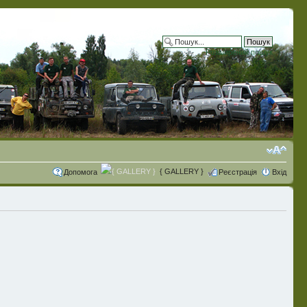
Розширений пошук
{ GALLERY }
Допомога
Реєстрація
Вхід