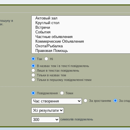
 пошуку в
ах.
Так
Ні
В назвах тем і в тексті повідомлень
Лише в текстах повідомлень
Тільки в назвах тем
Тільки в першому повідомленні теми
Повідомлення
Теми
За зростанням
За спа
символів повідомлень