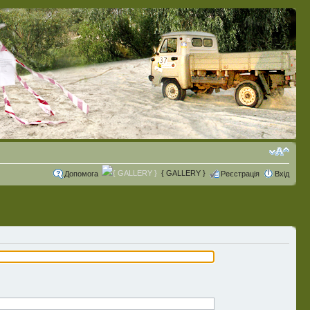
{ GALLERY }
Допомога
Реєстрація
Вхід