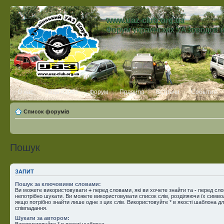
www.uaz-club.org.ua
Форум украинских УАЗоводов 
О нас
Лица Клуба
Форум
Правила
Встречи
События
Список форумів
Пошук
ЗАПИТ
Пошук за ключовими словами:
Ви можете використовувати
+
перед словами, які ви хочете знайти та
-
перед слов
непотрібно шукати. Ви можете використовувати список слів, розділяючи їх симв
якщо потрібно знайти лише одне з цих слів. Використовуйте * в якості шаблона д
співпадання.
Шукати за автором:
Використовуйте * в якості шаблона