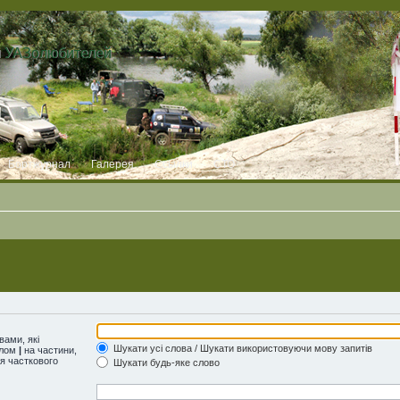
и УАЗолюбителей
Бортжурнал
Галерея
Ссылки
СТО
ами, які
Шукати усі слова / Шукати використовуючи мову запитів
олом
|
на частини,
ля часткового
Шукати будь-яке слово