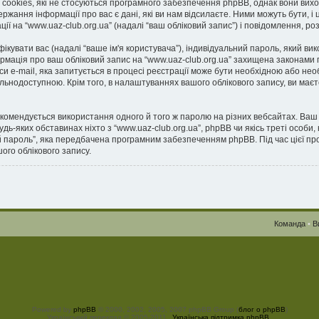
 cookies, які не стосуються програмного забезпечення phpBB, однак вони вихо
ання інформації про вас є дані, які ви нам відсилаєте. Ними можуть бути, і 
ції на “www.uaz-club.org.ua” (надалі “ваш обліковий запис”) і повідомлення, роз
ифікувати вас (надалі “ваше ім'я користувача”), індивідуальний пароль, який в
ормація про ваш обліковий запис на “www.uaz-club.org.ua” захищена законами п
и e-mail, яка запитується в процесі реєстрації може бути необхідною або необ
льнодоступною. Крім того, в налаштуваннях вашого облікового запису, ви маєт
омендується використання одного й того ж паролю на різних вебсайтах. Ваш 
и будь-яких обставинах ніхто з “www.uaz-club.org.ua”, phpBB чи якісь треті ос
й пароль”, яка передбачена програмним забезпеченням phpBB. Під час цієї про
ого облікового запису.
Команда
•
В
Powered by
phpBB
© 2000, 2002, 2005, 2007 phpBB Group (
блог о phpBB
)
Український переклад © 2005-2011
Українська підтримка phpBB