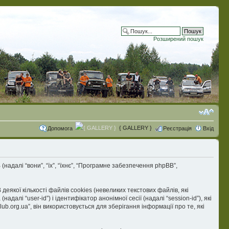
Розширений пошук
{ GALLERY }
Допомога
Реєстрація
Вхід
B (надалі “вони”, “їх”, “їхнє”, “Програмне забезпечення phpBB”,
кої кількості файлів cookies (невеликих текстових файлів, які
і “user-id”) і ідентифікатор анонімної сесії (надалі “session-id”), які
org.ua”, він використовується для зберігання інформації про те, які