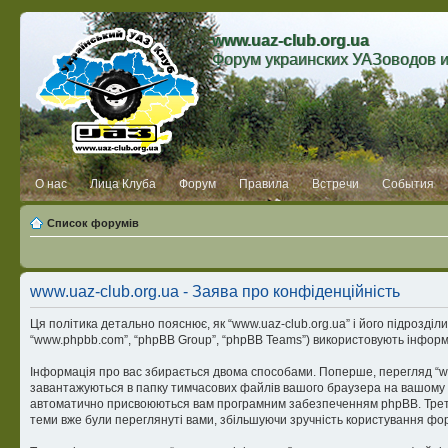
www.uaz-club.org.ua
Форум украинских УАЗоводов 
О нас
Лица Клуба
Форум
Правила
Встречи
События
Список форумів
www.uaz-club.org.ua - Заява про конфіденційність
Ця політика детально пояснює, як “www.uaz-club.org.ua” і його підрозділи (н
“www.phpbb.com”, “phpBB Group”, “phpBB Teams”) використовують інформац
Інформація про вас збирається двома способами. Поперше, перегляд “www
завантажуються в папку тимчасових файлів вашого браузера на вашому комп
автоматично присвоюються вам програмним забезпеченням phpBB. Третій ф
теми вже були переглянуті вами, збільшуючи зручність користування фо