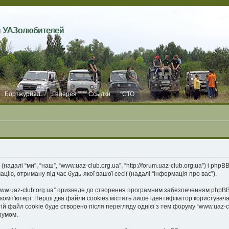
и УАЗолюбителей
Бортжурнал
Галерея
Ссылки
СТО
адалі “ми”, “наш”, “www.uaz-club.org.ua”, “http://forum.uaz-club.org.ua”) і phpB
ію, отриману під час будь-якої вашої сесії (надалі “інформація про вас”).
.uaz-club.org.ua” призведе до створення програмним забезпеченням phpBB дея
'ютері. Перші два файли cookies містять лише ідентифікатор користувача (надал
айл cookie буде створено після перегляду однієї з тем форуму “www.uaz-club.
румом.