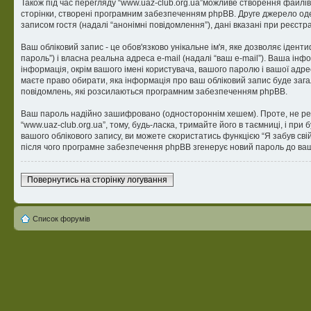
Також під час перегляду “www.uaz-club.org.ua”можливе створення файлів
сторінки, створені програмним забезпеченням phpBB. Друге джерело одерж
записом гостя (надалі “анонімні повідомлення”), дані вказані при реєстра
Ваш обліковий запис - це обов'язково унікальне ім'я, яке дозволяє ідент
пароль”) і власна реальна адреса e-mail (надалі “ваш e-mail”). Ваша інф
інформація, окрім вашого імені користувача, вашого паролю і вашої адрес
маєте право обирати, яка інформація про ваш обліковий запис буде зага
повідомлень, які розсилаються програмним забезпеченням phpBB.
Ваш пароль надійно зашифровано (одностороннім хешем). Проте, не рек
“www.uaz-club.org.ua”, тому, будь-ласка, тримайте його в таємниці, і пр
вашого облікового запису, ви можете скористатись функцією “Я забув сві
після чого програмне забезпечення phpBB згенерує новий пароль до ваш
Повернутись на сторінку логування
Список форумів