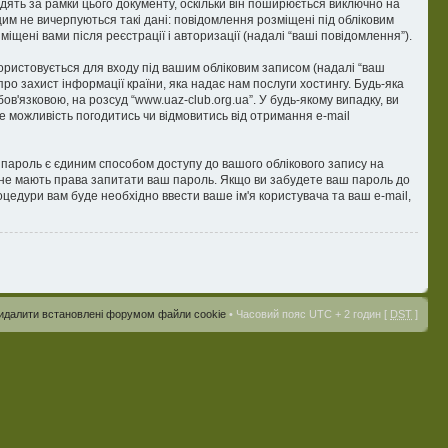
дять за рамки цього документу, оскільки він поширюється виключно на
цим не вичерпуються такі дані: повідомлення розміщені під обліковим
міщені вами після реєстрації і авторизації (надалі “ваші повідомлення”).
икористовується для входу під вашим обліковим записом (надалі “ваш
ро захист інформації країни, яка надає нам послуги хостингу. Будь-яка
ов'язковою, на розсуд “www.uaz-club.org.ua”. У будь-якому випадку, ви
е можливість погодитись чи відмовитись від отримання e-mail
пароль є єдиним способом доступу до вашого облікового запису на
оби, не мають права запитати ваш пароль. Якщо ви забудете ваш пароль до
цедури вам буде необхідно ввести ваше ім'я користувача та ваш e-mail,
идалити встановлені форумом файли cookie
• Часовий пояс UTC + 2 годин [
DST
]