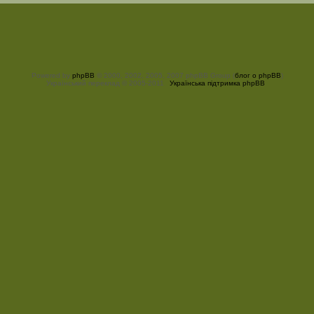
Powered by
phpBB
© 2000, 2002, 2005, 2007 phpBB Group (
блог о phpBB
)
Український переклад © 2005-2011
Українська підтримка phpBB