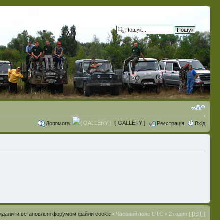
Розширений пошук
{ GALLERY }
Допомога
Реєстрація
Вхід
идалити встановлені форумом файли cookie
• Часовий пояс UTC + 2 годин [
DST
]