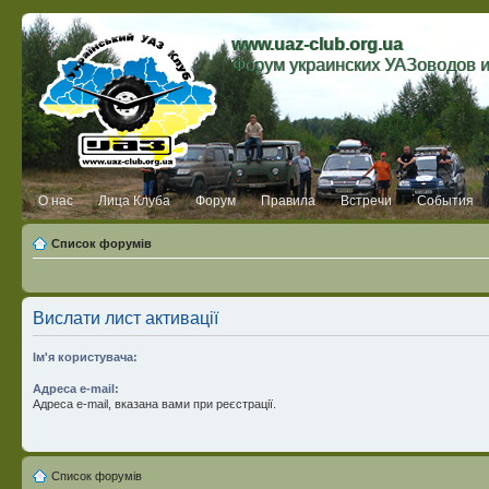
www.uaz-club.org.ua
Форум украинских УАЗоводов 
О нас
Лица Клуба
Форум
Правила
Встречи
События
Список форумів
Вислати лист активації
Ім'я користувача:
Адреса e-mail:
Адреса e-mail, вказана вами при реєстрації.
Список форумів