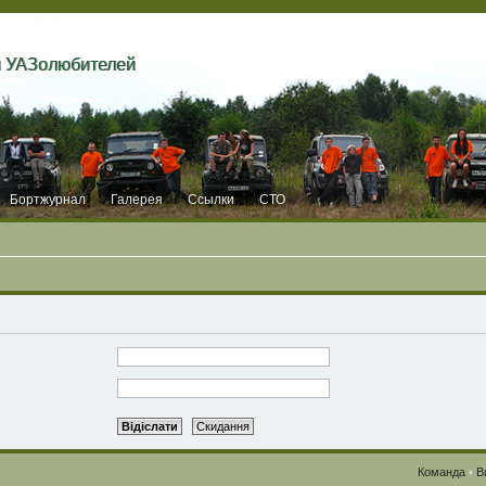
и УАЗолюбителей
Бортжурнал
Галерея
Ссылки
СТО
Команда
•
В