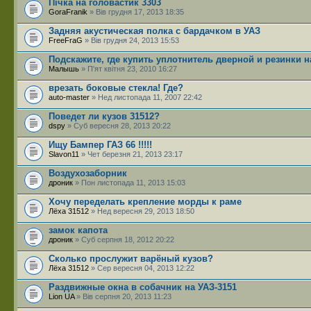
Пічка на головастик 3303
GoraFranik
» Вів грудня 17, 2013 18:35
Задняя акустическая полка с бардачком в УАЗ
FreeFraG
» Вів грудня 24, 2013 15:53
Подскажите, где купить уплотнитель дверной и резинки н
Малышь
» П'ят квітня 23, 2010 16:27
врезать боковые стекла! Где?
auto-master
» Нед листопада 11, 2007 22:42
Поведет ли кузов 31512?
dspy
» Суб вересня 28, 2013 20:22
Ищу Бампер ГАЗ 66 !!!!!
Slavon11
» Чет березня 21, 2013 23:17
Воздухозаборник
дроник
» Пон листопада 11, 2013 15:03
Хочу переделать крепление морды к раме
Лёха 31512
» Нед вересня 29, 2013 18:50
замок капота
дроник
» Суб серпня 18, 2012 20:22
Сколько прослужит варёный кузов?
Лёха 31512
» Сер вересня 04, 2013 12:22
Раздвижные окна в собачник на УАЗ-3151
Lion UA
» Вів серпня 20, 2013 11:23