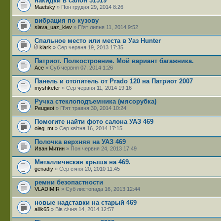
накидки в салон 31519
Maetsky
» Пон грудня 29, 2014 8:26
вибрация по кузову
slava_uaz_kiev
» П'ят липня 11, 2014 9:52
Спальное место или места в Уаз Hunter
klark
» Сер червня 19, 2013 17:35
Патриот. Полкостроение. Мой вариант багажника.
Ace
» Суб червня 07, 2014 1:26
Панель и отопитель от Prado 120 на Патриот 2007
myshketer
» Сер червня 11, 2014 19:16
Ручка стеклоподъемника (мясорубка)
Peugeot
» П'ят травня 30, 2014 10:24
Помогите найти фото салона УАЗ 469
oleg_mt
» Сер квітня 16, 2014 17:15
Полочка верхняя на УАЗ 469
Иван Митин
» Пон червня 24, 2013 17:49
Металлическая крыша на 469.
genadiy
» Сер січня 20, 2010 11:45
ремни безопастности
VLADIMIR
» Суб листопада 16, 2013 12:44
новые надставки на старый 469
allik65
» Вів січня 14, 2014 12:57