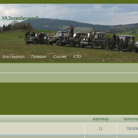
и УАЗолюбителей
Бортжурнал
Галерея
Ссылки
СТО
ВІДПОВІДІ
ПЕРЕГЛЯ
11
78183