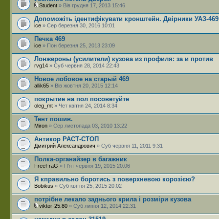
Student
» Вів грудня 17, 2013 15:46
Допоможіть ідентифікувати кронштейн. Двірники УАЗ-469
ice
» Сер березня 30, 2016 10:01
Печка 469
ice
» Пон березня 25, 2013 23:09
Лонжероны (усилители) кузова из профиля: за и против
rvg14
» Суб червня 28, 2014 22:43
Новое лобовое на старый 469
allik65
» Вів жовтня 20, 2015 12:14
покрытие на пол посоветуйте
oleg_mt
» Чет квітня 24, 2014 8:34
Тент пошив.
Miron
» Сер листопада 03, 2010 13:22
Антикор РАСТ-СТОП
Дмитрий Александрович
» Суб червня 11, 2011 9:31
Полка-органайзер в багажник
FreeFraG
» П'ят червня 19, 2015 20:06
Я кправильно боротись з поверхневою корозією?
Bobikus
» Суб квітня 25, 2015 20:02
потрібне лекало заднього крила і розміри кузова
viktor-25.80
» Суб липня 12, 2014 22:31