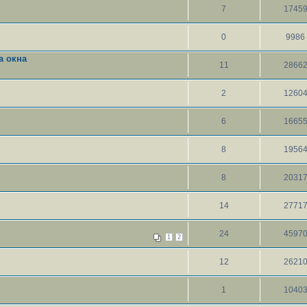
7
1745
0
9986
а окна
11
2866
2
1260
6
1665
8
1956
8
2031
14
2771
24
4597
1
2
12
2621
1
1040