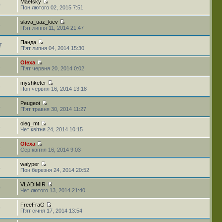
Maetsky
0
Пон лютого 02, 2015 7:51
slava_uaz_kiev
5
П'ят липня 11, 2014 21:47
Панда
7
П'ят липня 04, 2014 15:30
Olexa
2
П'ят червня 20, 2014 0:02
myshketer
8
Пон червня 16, 2014 13:18
Peugeot
4
П'ят травня 30, 2014 11:27
oleg_mt
5
Чет квітня 24, 2014 10:15
Olexa
4
Сер квітня 16, 2014 9:03
waiyper
4
Пон березня 24, 2014 20:52
VLADIMIR
0
Чет лютого 13, 2014 21:40
FreeFraG
9
П'ят січня 17, 2014 13:54