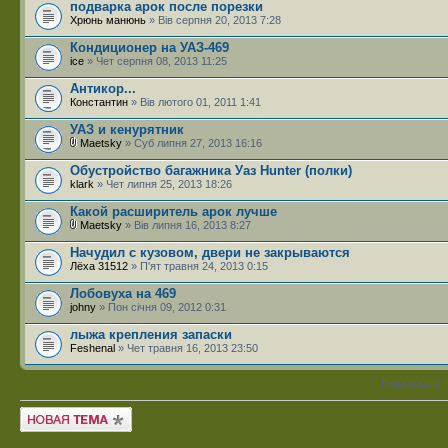
подварка арок после порезки
Хрюнь манюнь
» Вів серпня 20, 2013 7:28
Кондиционер на УАЗ-469
ice
» Чет серпня 08, 2013 11:25
Антикор...
Константин
» Вів лютого 01, 2011 1:41
УАЗ и кенурятник
Maetsky
» Суб липня 27, 2013 16:16
Обустройство багажника Уаз Hunter (полки)
klark
» Чет липня 25, 2013 18:26
Какой расширитель арок лучше
Maetsky
» Вів липня 16, 2013 8:27
Начудил с кузовом, двери не закрываются
Лёха 31512
» П'ят травня 24, 2013 0:15
Лобовуха на 469
johny
» Пон січня 09, 2012 0:31
лыжа крепления запаски
Feshenal
» Чет травня 16, 2013 23:50
Показувати 
Створити нову тему