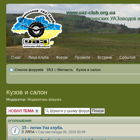
www.uaz-club.org.ua
Форум украинских УАЗоводов 
О нас
Лица Клуба
Форум
Правила
Встречи
События
Список форумів
‹
УАЗ :: Матчасть
‹
Кузов и салон
Кузов и салон
Модератор:
Модераторы форума
Створити нову тему
ОГОЛОШЕННЯ
15 - летие Уаз клуба.
ЛЯПА
» Сер листопада 06, 2019 20:48