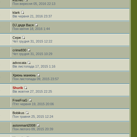
0
Пон вересня 05, 2016 22:13
klark
8
Вів червня 21, 2016 23:37
DJ дядя Вася
9
Пон квітня 18, 2016 1:44
Серж
3
Чет грудня 31, 2015 12:22
crime830
3
Чет грудня 31, 2015 10:29
advocata
6
Вів листопада 17, 2015 1:16
Хрюнь манюнь
0
Пон листопада 09, 2015 23:57
Shurik
4
Вів жовтня 27, 2015 22:25
FreeFraG
П'ят червня 19, 2015 20:06
Bobikus
8
Пон травня 25, 2015 12:24
astonmarti2008
3
Пон лютого 09, 2015 20:39