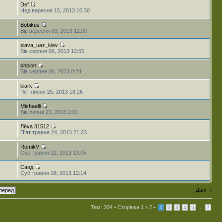
Def
5
Нед вересня 15, 2013 10:30
Bobikus
9
Вів вересня 03, 2013 12:00
slava_uaz_kiev
8
Вів серпня 06, 2013 12:55
shpion
6
Вів серпня 06, 2013 0:24
klark
7
Чет липня 25, 2013 18:26
Mishaelli
7
Вів липня 23, 2013 2:01
Лёха 31512
0
П'ят травня 24, 2013 21:23
RomikV
5
Сер травня 22, 2013 13:05
Саид
4
Суб травня 18, 2013 12:14
Далі
Тем: 304 •
Сторінка
1
з
7
•
...
1
2
3
4
5
7