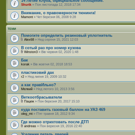
14 Летие Клуба, официальное сообщение.
Shurik
» Пон листопада 12, 2018 17:34
Внимание, о правомерности тюнинга!
Mamont
» Чет березня 06, 2008 9:28
ТЕМИ
Помогите определить резиновый уплотнитель
Alex68
» Нед серпня 15, 2021 12:03
В сотый раз про номер кузова
Winston3
» Вів червня 02, 2020 1:48
Бак
korak
» Вів жовтня 02, 2018 18:53
пластиковий дах
r2
» Нед липня 19, 2009 10:32
а как правИльно?
Мелкий
» Нед лютого 10, 2013 3:56
Веткоотбрасыватели
Пацюк
» Пон березня 20, 2017 15:10
куда поставить газовый баллон на УАЗ 469
oleg_mt
» П'ят травня 18, 2012 9:34
Где можно отрихтовать после ДТП
andreas
» Пон вересня 19, 2016 22:40
Уселение петель дверей