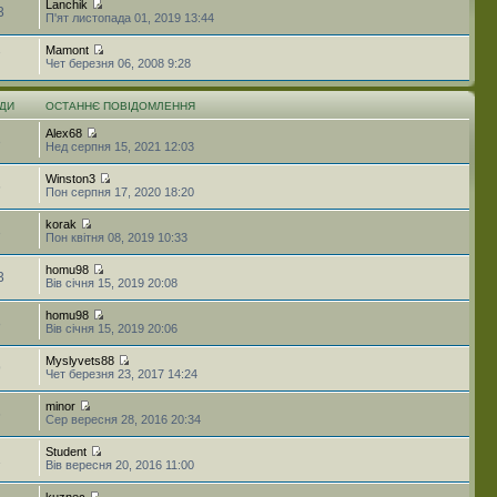
Lanchik
3
П'ят листопада 01, 2019 13:44
Mamont
7
Чет березня 06, 2008 9:28
ДИ
ОСТАННЄ ПОВІДОМЛЕННЯ
Alex68
3
Нед серпня 15, 2021 12:03
Winston3
6
Пон серпня 17, 2020 18:20
korak
3
Пон квітня 08, 2019 10:33
homu98
3
Вів січня 15, 2019 20:08
homu98
8
Вів січня 15, 2019 20:06
Myslyvets88
9
Чет березня 23, 2017 14:24
minor
6
Сер вересня 28, 2016 20:34
Student
1
Вів вересня 20, 2016 11:00
kuznec