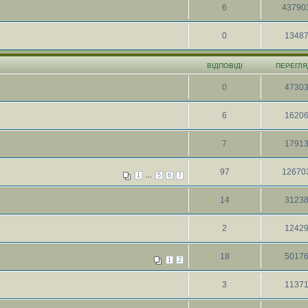
6
43790
0
1348
ВІДПОВІДІ
ПЕРЕГЛЯ
0
4730
6
1620
7
1791
97
12670
...
1
5
6
7
14
3123
2
1242
18
5017
1
2
3
1137