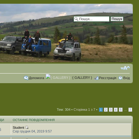
Розширений пошук
{ GALLERY }
Допомога
Реєстрація
Вхід
Тем: 304 •
Сторінка
1
з
7
•
...
1
2
3
4
5
7
ДИ
ОСТАННЄ ПОВІДОМЛЕННЯ
Student
6
Сер грудня 04, 2019 9:57