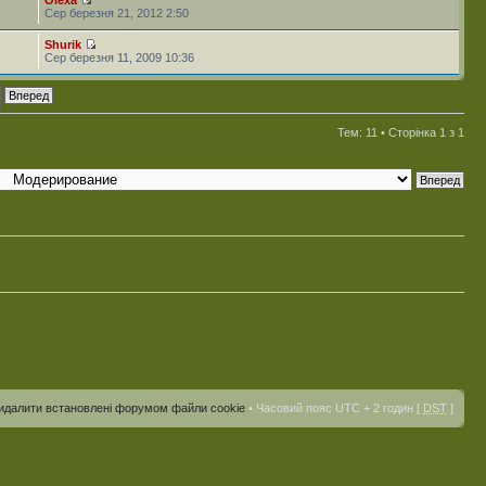
6
Сер березня 21, 2012 2:50
Shurik
7
Сер березня 11, 2009 10:36
Тем: 11 • Сторінка
1
з
1
идалити встановлені форумом файли cookie
• Часовий пояс UTC + 2 годин [
DST
]