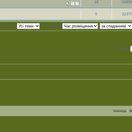
16
5265
1
2
5
2237
ти теми за:
Сортувати за
Вперед:
Команда
•
В