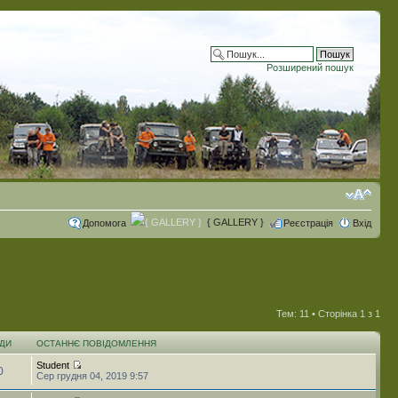
Розширений пошук
{ GALLERY }
Допомога
Реєстрація
Вхід
Тем: 11 • Сторінка
1
з
1
ДИ
ОСТАННЄ ПОВІДОМЛЕННЯ
Student
0
Сер грудня 04, 2019 9:57