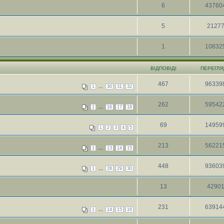
6
43760
5
2127
1
10832
ВІДПОВІДІ
ПЕРЕГЛЯ
467
96339
...
1
30
31
32
262
59542
...
1
16
17
18
69
14959
1
2
3
4
5
213
56221
...
1
13
14
15
448
93603
...
1
28
29
30
13
4290
231
63914
...
1
14
15
16