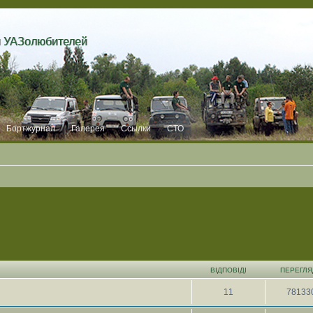
и УАЗолюбителей
Бортжурнал
Галерея
Ссылки
СТО
ВІДПОВІДІ
ПЕРЕГЛЯ
11
78133