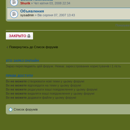
Shurik
» Чет квітня 03, 2008 22:34
Объявления
sysadmin
» Вів серпня 07, 2007 13:43
Показува
Форум закритий
Повернутись до Список форумів
ХТО ЗАРАЗ ОНЛАЙН
Зараз переглядають цей форум: Немає зареєстрованих користувачів і 1 гість
ПРАВА ДОСТУПУ
Ви
не можете
створювати нові теми у цьому форумі
Ви
не можете
відповідати на теми у цьому форумі
Ви
не можете
редагувати ваші повідомлення у цьому форумі
Ви
не можете
видаляти ваші повідомлення у цьому форумі
Ви
не можете
додавати файли у цьому форумі
Список форумів