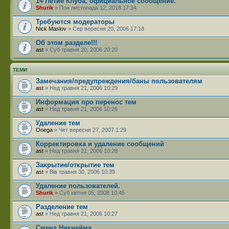
14 Летие Клуба, официальное сообщение.
Shurik
» Пон листопада 12, 2018 17:34
Требуются модераторы
Nick Maslov
» Сер вересня 20, 2006 17:18
Об этом разделе!!!
ast
» Суб травня 20, 2006 20:20
ТЕМИ
Замечания/предупреждения/баны пользователям
ast
» Нед травня 21, 2006 10:29
Информация про перенос тем
ast
» Нед травня 21, 2006 10:26
Удаление тем
Onega
» Чет вересня 27, 2007 1:29
Корректировка и удаление сообщений
ast
» Нед травня 21, 2006 10:28
Закрытие/открытие тем
ast
» Вів травня 30, 2006 10:39
Удаление пользователей.
Shurik
» Суб квітня 05, 2008 10:45
Разделение тем
ast
» Нед травня 21, 2006 10:27
Смена Никнейма.