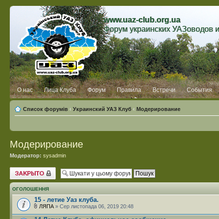
www.uaz-club.org.ua
Форум украинских УАЗоводов 
О нас
Лица Клуба
Форум
Правила
Встречи
События
Список форумів
‹
Украинский УАЗ Клуб
‹
Модерирование
Модерирование
Модератор:
sysadmin
Форум закритий
ОГОЛОШЕННЯ
15 - летие Уаз клуба.
ЛЯПА
» Сер листопада 06, 2019 20:48