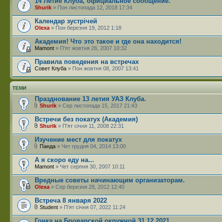
14 Летие Клуба, официальное сообщение.
Shurik
» Пон листопада 12, 2018 17:34
Календар зустрічей
Olexa
» Пон березня 19, 2012 1:18
Академия! Что это такое и где она находится!
Mamont
» П'ят жовтня 26, 2007 10:32
Правила поведения на встречах
Совет Клуба
» Пон жовтня 08, 2007 13:41
ТЕМИ
Празднование 13 летия УАЗ Клуба.
Shurik
» Сер листопада 15, 2017 21:43
Встречи без покатух (Академия)
Shurik
» П'ят січня 11, 2008 22:31
Изучение мест для покатух
Панда
» Чет грудня 04, 2014 13:00
А я скоро еду на...
Mamont
» Чет серпня 30, 2007 10:11
Вредные советы начинающим организаторам.
Olexa
» Сер березня 28, 2012 12:40
Встреча 8 января 2022
Student
» П'ят січня 07, 2022 11:24
Гонка на Броварской окружной 31.12.2021