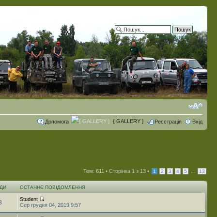
Розширений пошук
{ GALLERY }
Допомога
Реєстрація
Вхід
Тем: 611 •
Сторінка
1
з
13
•
...
1
2
3
4
5
13
ДИ
ОСТАННЄ ПОВІДОМЛЕННЯ
Student
3
Сер грудня 04, 2019 9:57