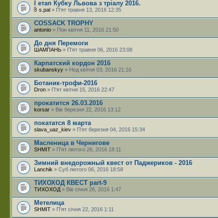
I етап Кубку Львова з тріалу 2016.
s.pal
» П'ят травня 13, 2016 12:35
COSSACK TROPHY
antonio
» Пон квітня 11, 2016 21:50
До дня Перемоги
ШАМПАНЬ
» П'ят травня 06, 2016 23:08
Карпатский кордон 2016
skubanskyy
» Нед квітня 03, 2016 21:10
Ботаник-трофи-2016
Dron
» П'ят квітня 15, 2016 22:47
прокатится 26.03.2016
korsar
» Вів березня 22, 2016 13:12
покататся 8 марта
slava_uaz_kiev
» П'ят березня 04, 2016 15:34
Масленица в Чернигове
SHMIT
» П'ят лютого 26, 2016 18:11
Зимний внедорожный квест от Паджериков - 2016
Lanchik
» Суб лютого 06, 2016 18:58
ТИХОХОД КВЕСТ part-9
ТИХОХОД
» Вів січня 26, 2016 1:47
Метелица
SHMIT
» П'ят січня 22, 2016 1:11