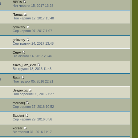
ЛЯПА
4
Чет червня 15, 2017 13:28
Панда
1
Пон червня 12, 2017 15:48
golovaty
4
Сер червня 07, 2017 1:07
golovaty
2
Сер травня 24, 2017 13:48
Серж
0
Вів лютого 14, 2017 23:46
slava_uaz_kiev
3
Вів грудня 13, 2016 11:43
Брат
8
Пон грудня 05, 2016 22:21
Вездеход
3
Пон вересня 05, 2016 7:27
mordarij
7
Сер серпня 17, 2016 10:52
Student
9
Сер червня 29, 2016 8:56
korsar
5
Вів травня 31, 2016 11:17