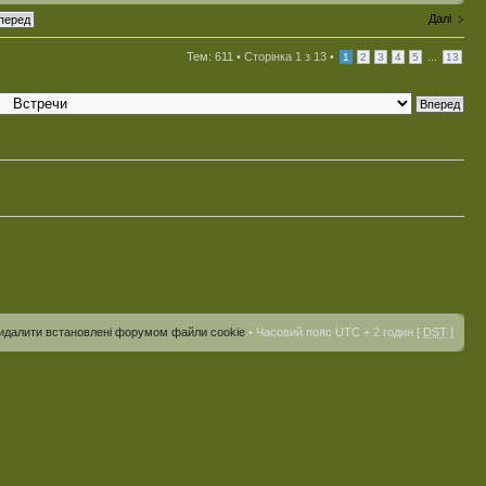
Далі
Тем: 611 •
Сторінка
1
з
13
•
...
1
2
3
4
5
13
идалити встановлені форумом файли cookie
• Часовий пояс UTC + 2 годин [
DST
]