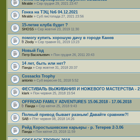
Miralde
» Сер грудня 29, 2021 23:47
Гонка на ТЭЦ №6 04.12.2021
Miralde
» Суб листопада 27, 2021 23:56
15-летие клуба будет ?
SHOSS
» Сер жовтня 23, 2019 11:30
помогу купить хорошую дачу в городе Канев
Zlodiy
» Сер травня 01, 2019 13:23
Новый Год
Петр Васильевич
» Пон грудня 26, 2011 20:43
14 лет, быть или нет?
Панда
» Сер жовтня 31, 2018 20:37
Сossacks Trophy
antonio
» Суб вересня 01, 2018 5:52
ФЕСТИВАЛЬ ВЫЖИВАНИЯ И НОЖЕВОГО МАСТЕРСТВА - 21-
klark
» Пон червня 25, 2018 15:54
OFFROAD FAMILY ADVENTURES 15.06.2018 - 17.06.2018
Панда
» Сер квітня 25, 2018 9:43
Полный привод бывает разным! Давайте сравним?!
SAB
» П'ят червня 08, 2018 14:26
Рейд Коростышевские карьеры - р. Тетерев 2-3.06
Панда
» Пон квітня 23, 2018 11:59