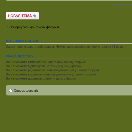
Показувати 
Створити нову тему
Повернутись до Список форумів
ХТО ЗАРАЗ ОНЛАЙН
Зараз переглядають цей форум: Немає зареєстрованих користувачів і 1 гість
ПРАВА ДОСТУПУ
Ви
не можете
створювати нові теми у цьому форумі
Ви
не можете
відповідати на теми у цьому форумі
Ви
не можете
редагувати ваші повідомлення у цьому форумі
Ви
не можете
видаляти ваші повідомлення у цьому форумі
Ви
не можете
додавати файли у цьому форумі
Список форумів