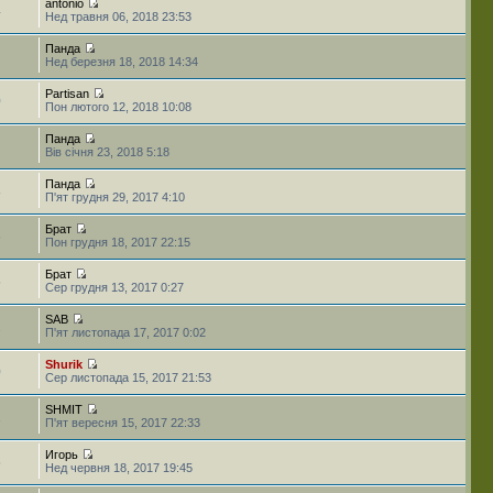
antonio
4
Нед травня 06, 2018 23:53
Панда
Нед березня 18, 2018 14:34
Partisan
0
Пон лютого 12, 2018 10:08
Панда
Вів січня 23, 2018 5:18
Панда
8
П'ят грудня 29, 2017 4:10
Брат
6
Пон грудня 18, 2017 22:15
Брат
5
Сер грудня 13, 2017 0:27
SAB
1
П'ят листопада 17, 2017 0:02
Shurik
0
Сер листопада 15, 2017 21:53
SHMIT
1
П'ят вересня 15, 2017 22:33
Игорь
5
Нед червня 18, 2017 19:45