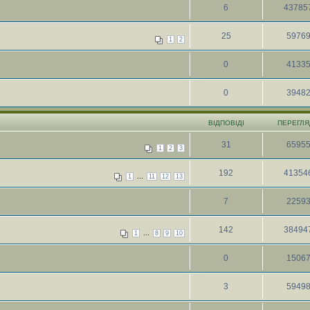
6
43785
25
5976
1
2
0
4133
0
3948
ВІДПОВІДІ
ПЕРЕГЛЯ
31
6595
1
2
3
192
41354
...
1
11
12
13
7
2259
142
38494
...
1
8
9
10
0
1506
3
5949