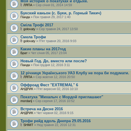
Моя история о покатухах и отдыхе.
ЛЯПА
» Сер січня 01, 2014 14:59
Букский каньон (с. Буки, р. Горный Тикич)
Панда
» Пон травня 29, 2017 1:40
Сміла Трофі 2017
golovaty
» Сер травня 24, 2017 13:50
Смела Трофи
golovaty
» П'ят травня 20, 2016 9:03
Какие планы на 2017год
Брат
» Чет січня 05, 2017 23:04
Новый Год. До, вместо или после?
Панда
» Пон грудня 12, 2016 3:11
12 річниця Українського УАЗ Клубу не пора би подумати.
ЛЯПА
» Сер жовтня 12, 2016 20:50
Оффроад Фест "EXTREMAL" 6
АНДРИК
» П'ят вересня 02, 2016 10:10
Покатуха "Михалыч с Мордой приглашают"
mordarij
» Сер серпня 17, 2016 10:52
Встреча на Десне 2016
АНДРИК
» Чет червня 02, 2016 9:15
Трофи рейд вдоль Днепра 29.05.2016
SHMIT
» Нед травня 22, 2016 12:31