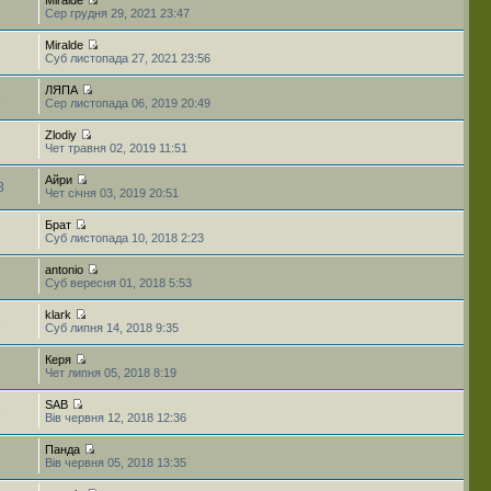
Сер грудня 29, 2021 23:47
Miralde
Суб листопада 27, 2021 23:56
ЛЯПА
6
Сер листопада 06, 2019 20:49
Zlodiy
8
Чет травня 02, 2019 11:51
Айри
8
Чет січня 03, 2019 20:51
Брат
Суб листопада 10, 2018 2:23
antonio
Суб вересня 01, 2018 5:53
klark
6
Суб липня 14, 2018 9:35
Керя
5
Чет липня 05, 2018 8:19
SAB
8
Вів червня 12, 2018 12:36
Панда
2
Вів червня 05, 2018 13:35