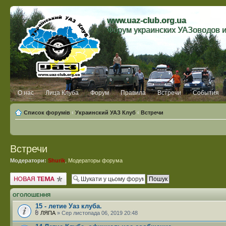
www.uaz-club.org.ua
Форум украинских УАЗоводов 
О нас
Лица Клуба
Форум
Правила
Встречи
События
Список форумів
‹
Украинский УАЗ Клуб
‹
Встречи
Встречи
Модератори:
Shurik
,
Модераторы форума
Створити нову тему
ОГОЛОШЕННЯ
15 - летие Уаз клуба.
ЛЯПА
» Сер листопада 06, 2019 20:48