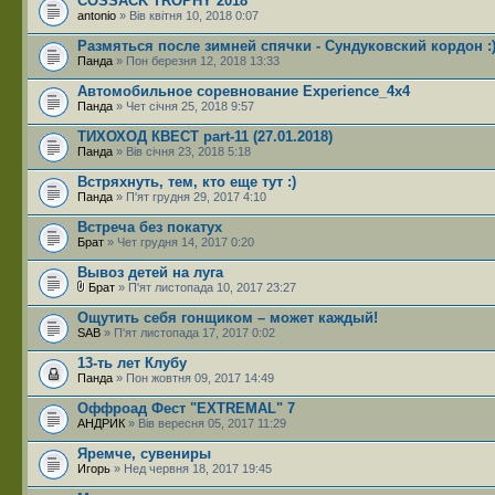
COSSACK TROPHY 2018
antonio
» Вів квітня 10, 2018 0:07
Размяться после зимней спячки - Сундуковский кордон :
Панда
» Пон березня 12, 2018 13:33
Автомобильное соревнование Experience_4x4
Панда
» Чет січня 25, 2018 9:57
ТИХОХОД КВЕСТ part-11 (27.01.2018)
Панда
» Вів січня 23, 2018 5:18
Встряхнуть, тем, кто еще тут :)
Панда
» П'ят грудня 29, 2017 4:10
Встреча без покатух
Брат
» Чет грудня 14, 2017 0:20
Вывоз детей на луга
Брат
» П'ят листопада 10, 2017 23:27
Ощутить себя гонщиком – может каждый!
SAB
» П'ят листопада 17, 2017 0:02
13-ть лет Клубу
Панда
» Пон жовтня 09, 2017 14:49
Оффроад Фест "EXTREMAL" 7
АНДРИК
» Вів вересня 05, 2017 11:29
Яремче, сувениры
Игорь
» Нед червня 18, 2017 19:45