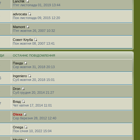
Lanchik
7
П'ят листопада 01, 2019 13:44
advocata
9
Пон листопада 09, 2015 12:20
Mamont
5
П'ят жовтня 26, 2007 10:32
Совет Клуба
2
Пон жовтня 08, 2007 13:41
ДИ
ОСТАННЄ ПОВІДОМЛЕННЯ
Панда
5
Сер жовтня 31, 2018 20:13
Ingeniero
6
Суб жовтня 20, 2018 15:01
Dron
3
Суб грудня 20, 2014 21:27
Влад
7
Чет квітня 17, 2014 11:01
Olexa
7
Сер березня 28, 2012 12:40
Onega
8
Пон січня 10, 2022 15:04
Miralde