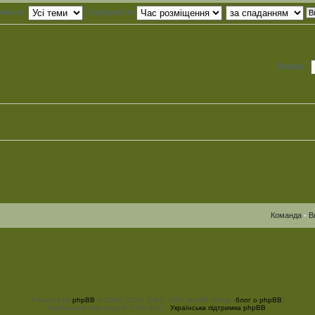
теми за:
Сортувати за
Вперед:
Команда
•
В
Powered by
phpBB
© 2000, 2002, 2005, 2007 phpBB Group (
блог о phpBB
)
Український переклад © 2005-2011
Українська підтримка phpBB