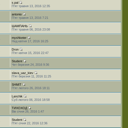
s.pal
9
П'ят травня 13, 2016 12:35
antonio
1
П'ят травня 13, 2016 7:21
ШАМПАНЬ
1
П'ят травня 06, 2016 23:08
myshketer
0
Нед квітня 17, 2016 16:25
Dron
6
П'ят квітня 15, 2016 22:47
Student
1
Чет березня 24, 2016 9:36
slava_uaz_kiev
1
П'ят березня 11, 2016 11:25
SHMIT
8
П'ят лютого 26, 2016 18:11
Lanchik
8
Суб лютого 06, 2016 18:58
ТИХОХОД
5
Вів січня 26, 2016 1:47
Student
9
П'ят січня 22, 2016 12:36