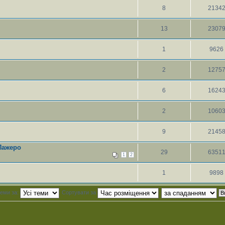
8
2134
13
2307
1
9626
2
1275
6
1624
2
1060
9
2145
Пажеро
29
6351
1
2
1
9898
теми за:
Сортувати за