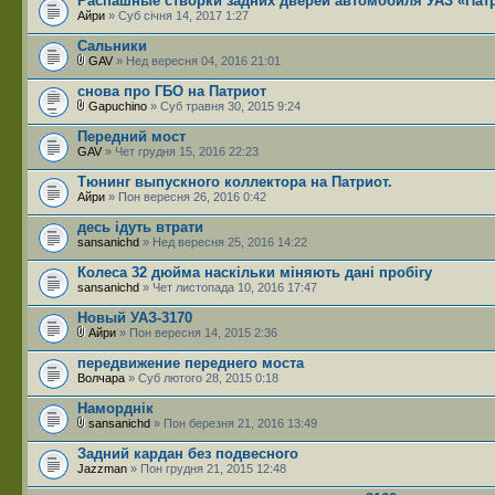
Распашные створки задних дверей автомобиля УАЗ «Пат
Айри
» Суб січня 14, 2017 1:27
Сальники
GAV
» Нед вересня 04, 2016 21:01
снова про ГБО на Патриот
Gapuchino
» Суб травня 30, 2015 9:24
Передний мост
GAV
» Чет грудня 15, 2016 22:23
Тюнинг выпускного коллектора на Патриот.
Айри
» Пон вересня 26, 2016 0:42
десь ідуть втрати
sansanichd
» Нед вересня 25, 2016 14:22
Колеса 32 дюйма наскільки міняють дані пробігу
sansanichd
» Чет листопада 10, 2016 17:47
Новый УАЗ-3170
Айри
» Пон вересня 14, 2015 2:36
передвижение переднего моста
Волчара
» Суб лютого 28, 2015 0:18
Наморднік
sansanichd
» Пон березня 21, 2016 13:49
Задний кардан без подвесного
Jazzman
» Пон грудня 21, 2015 12:48