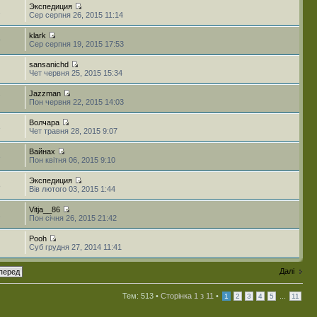
Экспедиция
2
Сер серпня 26, 2015 11:14
klark
9
Сер серпня 19, 2015 17:53
sansanichd
Чет червня 25, 2015 15:34
Jazzman
7
Пон червня 22, 2015 14:03
Волчара
3
Чет травня 28, 2015 9:07
Вайнах
3
Пон квітня 06, 2015 9:10
Экспедиция
8
Вів лютого 03, 2015 1:44
Vitja__86
1
Пон січня 26, 2015 21:42
Pooh
Суб грудня 27, 2014 11:41
Далі
Тем: 513 •
Сторінка
1
з
11
•
...
1
2
3
4
5
11