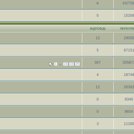
6
43775
0
1520
ВІДПОВІДІ
ПЕРЕГЛЯ
12
2903
5
6715
367
35587
...
1
23
24
25
4
1874
12
2639
0
8340
0
8654
3
1116