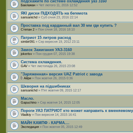
подскажите по системе охлаждения уаз 3160
Баклажан
» Чет лютого 11, 2016 12:52
ЯКІ диски ПІДХОДЯТЬ на бегемота
sansanichd
» Суб січня 23, 2016 22:14
Проставка под карданный вал 30 мм где купить ?
Степан 2
» Пон січня 18, 2016 18:10
Патриот 15 литров расход
simbir091
» Сер вересня 19, 2012 23:11
Замок Зажигания УАЗ-3160
jokerlsv
» Пон грудня 07, 2015 19:38
Система охлаждения.
GAV
» Чет листопада 26, 2015 23:08
"Заряженная» версия UAZ Patriot с завода
Айри
» Пон жовтня 26, 2015 0:36
Шкворня на підшибниках
sansanichd
» П'ят жовтня 09, 2015 12:17
Масло.
Gapuchino
» Сер жовтня 14, 2015 12:05
Пороги УАЗ ПАТРИОТ кто может направить к вменяемом
Vladkiy
» Пон вересня 14, 2015 16:41
МАЙН КАМПФ - КАРМА....
Экспедиция
» Пон жовтня 05, 2015 12:49