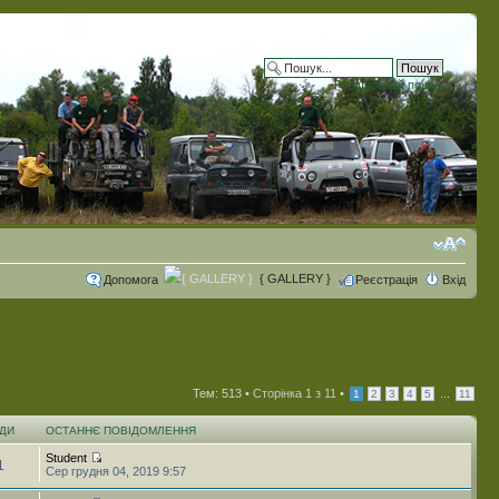
Розширений пошук
{ GALLERY }
Допомога
Реєстрація
Вхід
Тем: 513 •
Сторінка
1
з
11
•
...
1
2
3
4
5
11
ДИ
ОСТАННЄ ПОВІДОМЛЕННЯ
Student
1
Сер грудня 04, 2019 9:57