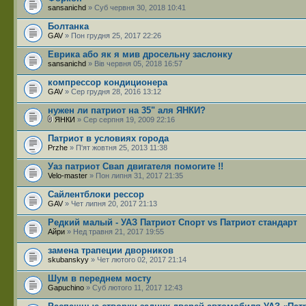
sansanichd
» Суб червня 30, 2018 10:41
Болтанка
GAV
» Пон грудня 25, 2017 22:26
Еврика або як я мив дросельну заслонку
sansanichd
» Вів червня 05, 2018 16:57
компрессор кондиционера
GAV
» Сер грудня 28, 2016 13:12
нужен ли патриот на 35" аля ЯНКИ?
ЯНКИ
» Сер серпня 19, 2009 22:16
Патриот в условиях города
Przhe
» П'ят жовтня 25, 2013 11:38
Уаз патриот Свап двигателя помогите !!
Velo-master
» Пон липня 31, 2017 21:35
Сайлентблоки рессор
GAV
» Чет липня 20, 2017 21:13
Редкий малый - УАЗ Патриот Спорт vs Патриот стандарт
Айри
» Нед травня 21, 2017 19:55
замена трапеции дворников
skubanskyy
» Чет лютого 02, 2017 21:14
Шум в переднем мосту
Gapuchino
» Суб лютого 11, 2017 12:43