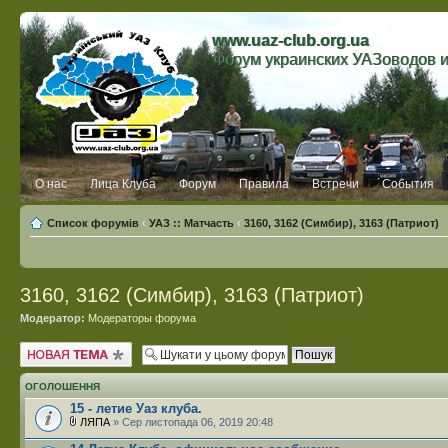
www.uaz-club.org.ua
Форум украинских УАЗоводов 
О нас
Лица Клуба
Форум
Правила
Встречи
События
Список форумів
‹
УАЗ :: Матчасть
‹
3160, 3162 (Симбир), 3163 (Патриот)
3160, 3162 (Симбир), 3163 (Патриот)
Модератор:
Модераторы форума
Створити нову тему
ОГОЛОШЕННЯ
15 - летие Уаз клуба.
ЛЯПА
» Сер листопада 06, 2019 20:48