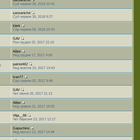
Суб червня 30, 2018 10:41
sansanichd
5
Суб червня 30, 2018 9:27
klark
Сер червня 06, 2018 20:43
GAV
2
Пон грудня 25, 2017 22:10
Айри
2
Нед грудня 17, 2017 4:06
patriot462
7
Нед жовтня 15, 2017 14:43
Ivan77
2
Сер серпня 02, 2017 9:46
GAV
Чет липня 20, 2017 21:13
Айри
Нед травня 21, 2017 19:55
Vitja__86
1
Чет березня 23, 2017 12:17
Gapuchino
3
Нед лютого 12, 2017 14:48