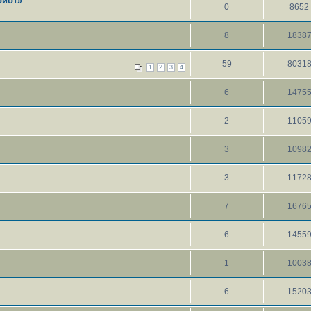
риот»
0
8652
8
1838
59
8031
1
2
3
4
6
1475
2
1105
3
1098
3
1172
7
1676
6
1455
1
1003
6
1520