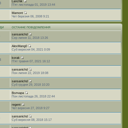
Lanchik
8
П'ят листопада 01, 2019 13:44
Mamont
6
Чет березня 06, 2008 9:21
ДИ
ОСТАННЄ ПОВІДОМЛЕННЯ
sansanichd
0
Сер липня 11, 2018 13:26
AlexMang0
1
Суб вересня 04, 2021 0:09
korak
3
П'ят травня 07, 2021 16:12
sansanichd
6
Пон липня 22, 2019 18:08
sansanichd
2
Суб грудня 29, 2018 10:20
Волчара
Пон листопада 26, 2018 22:44
regent
Чет вересня 27, 2018 9:27
sansanichd
0
Суб вересня 08, 2018 15:17
sansanichd