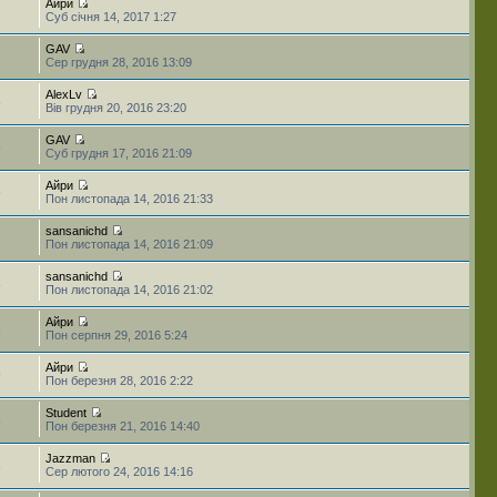
Айри
Суб січня 14, 2017 1:27
GAV
7
Сер грудня 28, 2016 13:09
AlexLv
8
Вів грудня 20, 2016 23:20
GAV
5
Суб грудня 17, 2016 21:09
Айри
9
Пон листопада 14, 2016 21:33
sansanichd
2
Пон листопада 14, 2016 21:09
sansanichd
8
Пон листопада 14, 2016 21:02
Айри
5
Пон серпня 29, 2016 5:24
Айри
9
Пон березня 28, 2016 2:22
Student
8
Пон березня 21, 2016 14:40
Jazzman
3
Сер лютого 24, 2016 14:16