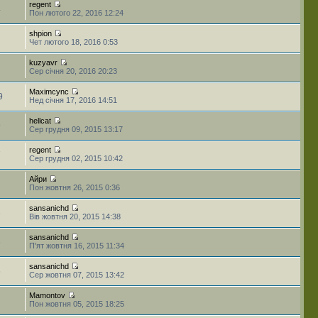
regent
4
Пон лютого 22, 2016 12:24
shpion
Чет лютого 18, 2016 0:53
kuzyavr
Сер січня 20, 2016 20:23
Maximcync
9
Нед січня 17, 2016 14:51
hellcat
9
Сер грудня 09, 2015 13:17
regent
7
Сер грудня 02, 2015 10:42
Айри
Пон жовтня 26, 2015 0:36
sansanichd
3
Вів жовтня 20, 2015 14:38
sansanichd
6
П'ят жовтня 16, 2015 11:34
sansanichd
6
Сер жовтня 07, 2015 13:42
Mamontov
Пон жовтня 05, 2015 18:25