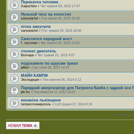
Перекачка топлива
Gapuchino
» Чет червня 04, 2015 17:47
Низький тиск на холостих
sansanichd
» Пон квітня 06, 2015 16:43
пічка замучила
sansanichd
» П'ят травня 29, 2015 18:06
Сместился передний мост
Jazzman
» Вів червня 09, 2015 13:04
глохнет двигатель
Волчара
» Чет травня 21, 2015 9:07
подскажите по шрусам триал
pitbul
» Сер січня 28, 2015 14:24
МАЙН КАМПФ
Экспедиция
» Пон жовтня 06, 2014 0:12
Передний амортизатор для Патриота Каяба с задней оси 
jek-ks
» Пон вересня 17, 2012 16:57
механіки львівщини
патриотпожиратель
» Суб грудня 27, 2014 0:16
Показувати 
Створити нову тему