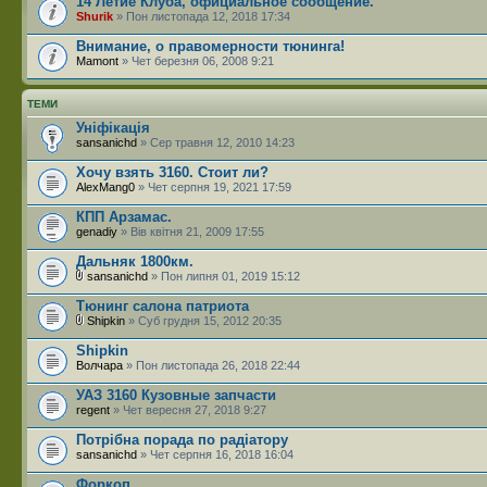
14 Летие Клуба, официальное сообщение.
Shurik
» Пон листопада 12, 2018 17:34
Внимание, о правомерности тюнинга!
Mamont
» Чет березня 06, 2008 9:21
ТЕМИ
Уніфікація
sansanichd
» Сер травня 12, 2010 14:23
Хочу взять 3160. Стоит ли?
AlexMang0
» Чет серпня 19, 2021 17:59
КПП Арзамас.
genadiy
» Вів квітня 21, 2009 17:55
Дальняк 1800км.
sansanichd
» Пон липня 01, 2019 15:12
Тюнинг салона патриота
Shipkin
» Суб грудня 15, 2012 20:35
Shipkin
Волчара
» Пон листопада 26, 2018 22:44
УАЗ 3160 Кузовные запчасти
regent
» Чет вересня 27, 2018 9:27
Потрібна порада по радіатору
sansanichd
» Чет серпня 16, 2018 16:04
Форкоп