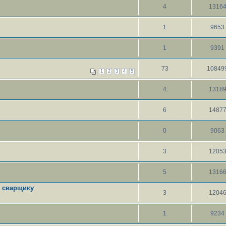
4
1316
1
9653
1
9391
73
10849
1
2
3
4
5
4
1318
6
1487
0
9063
3
1205
5
1316
у сварщику
3
1204
1
9234