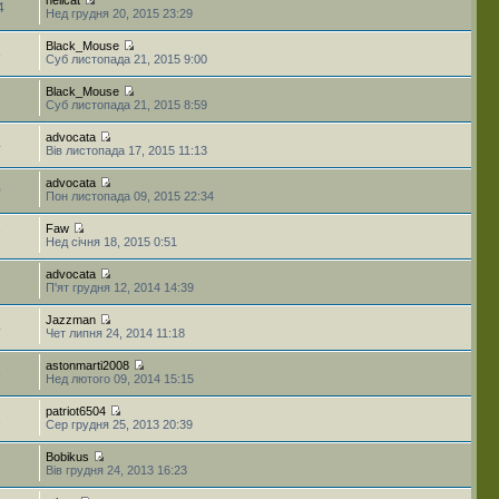
4
Нед грудня 20, 2015 23:29
Black_Mouse
3
Суб листопада 21, 2015 9:00
Black_Mouse
7
Суб листопада 21, 2015 8:59
advocata
4
Вів листопада 17, 2015 11:13
advocata
0
Пон листопада 09, 2015 22:34
Faw
7
Нед січня 18, 2015 0:51
advocata
П'ят грудня 12, 2014 14:39
Jazzman
4
Чет липня 24, 2014 11:18
astonmarti2008
3
Нед лютого 09, 2014 15:15
patriot6504
1
Сер грудня 25, 2013 20:39
Bobikus
Вів грудня 24, 2013 16:23