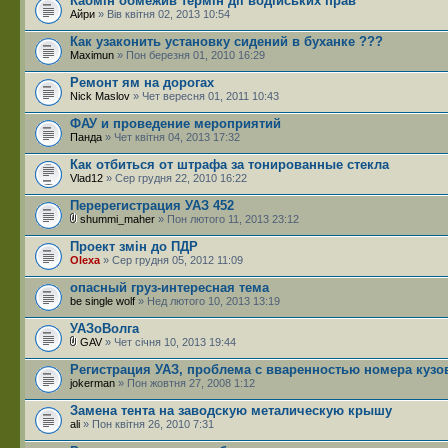
Кабмін обмежив термін дії водійських прав
Айри
» Вів квітня 02, 2013 10:54
Как узаконить установку сидений в буханке ???
Maximun
» Пон березня 01, 2010 16:29
Ремонт ям на дорогах
Nick Maslov
» Чет вересня 01, 2011 10:43
ФАУ и проведение мероприятий
Панда
» Чет квітня 04, 2013 17:32
Как отбиться от штрафа за тонированные стекла
Vlad12
» Сер грудня 22, 2010 16:22
Перерегистрация УАЗ 452
shummi_maher
» Пон лютого 11, 2013 23:12
Проект змін до ПДР
Olexa
» Сер грудня 05, 2012 11:09
опасный груз-интересная тема
be single wolf
» Нед лютого 10, 2013 13:19
УАЗоВолга
GAV
» Чет січня 10, 2013 19:44
Регистрация УАЗ, проблема с вваренностью номера кузо
jokerman
» Пон жовтня 27, 2008 1:12
Замена тента на заводскую металическую крышу
ali
» Пон квітня 26, 2010 7:31