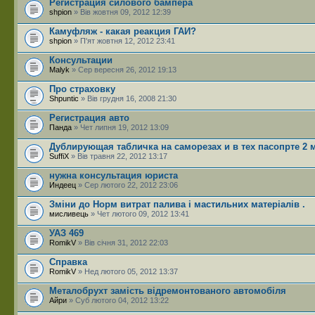
Регистрация силового бампера
shpion
» Вів жовтня 09, 2012 12:39
Камуфляж - какая реакция ГАИ?
shpion
» П'ят жовтня 12, 2012 23:41
Консультации
Malyk
» Сер вересня 26, 2012 19:13
Про страховку
Shpuntic
» Вів грудня 16, 2008 21:30
Регистрация авто
Панда
» Чет липня 19, 2012 13:09
Дублирующая табличка на саморезах и в тех пасопрте 2 
SuffiX
» Вів травня 22, 2012 13:17
нужна консультация юриста
Индеец
» Сер лютого 22, 2012 23:06
Зміни до Норм витрат палива і мастильних матеріалів .
мисливець
» Чет лютого 09, 2012 13:41
УАЗ 469
RomikV
» Вів січня 31, 2012 22:03
Справка
RomikV
» Нед лютого 05, 2012 13:37
Металобрухт замість відремонтованого автомобіля
Айри
» Суб лютого 04, 2012 13:22