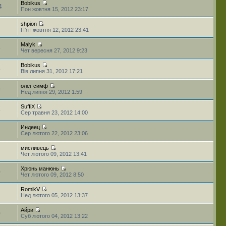
Bobikus
4
Пон жовтня 15, 2012 23:17
shpion
П'ят жовтня 12, 2012 23:41
Malyk
5
Чет вересня 27, 2012 9:23
Bobikus
8
Вів липня 31, 2012 17:21
олег симф
9
Нед липня 29, 2012 1:59
SuffiX
5
Сер травня 23, 2012 14:00
Индеец
Сер лютого 22, 2012 23:06
мисливець
Чет лютого 09, 2012 13:41
Хрюнь манюнь
0
Чет лютого 09, 2012 8:50
RomikV
Нед лютого 05, 2012 13:37
Айри
0
Суб лютого 04, 2012 13:22