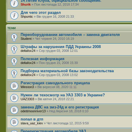
14 Летие Клуба, официальное сообщение.
Shurik
» Пон листопада 12, 2018 17:34
Для чего этот раздел
Shpuntic
» Вів грудня 16, 2008 21:33
ТЕМИ
Переоборудовании автомобиля – замена двигателя
Student
» Чет червня 24, 2010 16:19
Штрафы за нарушения ПДД Украины 2008
deltafox24
» Сер грудня 03, 2008 12:01
Полезная информация
deltafox24
» Пон грудня 15, 2008 15:39
Подборка материальной базы законодательства
deltafox24
» Сер грудня 03, 2008 13:02
Регистрация самодельного прицепа
Winston3
» Вів вересня 08, 2020 11:11
Нужен ли техосмотр на УАЗ 3303 в Украине?
UAZ3303
» Вів квітня 24, 2018 22:21
замена ДВС на змз-24д и его регистрация
odettmoonriver13
» Нед березня 18, 2018 0:10
попал в дтп
slava_uaz_kiev
» Чет листопада 12, 2015 9:59
Перерегистрация автомобиля УАЗ