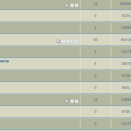
21
55660
1
2
0
9234
2
1099
50
8541
1
2
3
4
6
1927
места
6
1887
0
9736
0
9931
16
3389
1
2
0
8705
0
1017