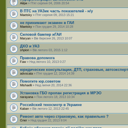
Айри
» П'ят серпня 04, 2006 20:54
В ПТС на УАЗик часть показателей - н/у
Maetsky
» П'ят серпня 09, 2013 15:21
не принимают экзамен в ГАИ
Maetsky
» Пон грудня 29, 2014 10:28
Силовой бампер иГАИ
Maryan
» Вів березня 26, 2013 10:07
ДХО и УАЗ
shpion
» Вів лютого 03, 2015 1:12
Правова допомога
Faw
» Нед лютого 10, 2013 0:27
юридические консультации, ДТП, страховые, автоэксперт
advocata
» П'ят грудня 12, 2014 14:39
Помогите юр.советом
Mishaelli
» Нед липня 20, 2014 22:36
Установка ГБО пропан регистрация в МРЭО
narayana
» Пон лютого 18, 2013 10:34
Российский техосмотр в Украине
Kaban
» Вів лютого 12, 2013 22:45
Ремонт авто через страховую, как правильно ?
Олег
» Нед грудня 22, 2013 9:04