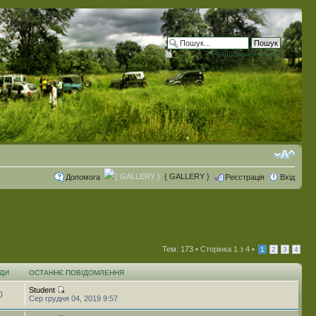
Розширений пошук
{ GALLERY }
Допомога
Реєстрація
Вхід
Тем: 173 •
Сторінка
1
з
4
•
1
2
3
4
ДИ
ОСТАННЄ ПОВІДОМЛЕННЯ
Student
0
Сер грудня 04, 2019 9:57