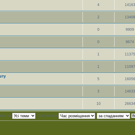
4
1416
2
1340
0
9909
0
9674
1
1137
1
1109
шту
5
1605
3
1463
10
2663
теми за:
Сортувати за