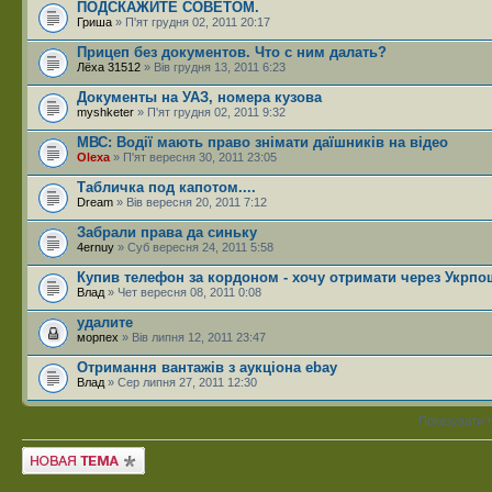
ПОДСКАЖИТЕ СОВЕТОМ.
Гриша
» П'ят грудня 02, 2011 20:17
Прицеп без документов. Что с ним далать?
Лёха 31512
» Вів грудня 13, 2011 6:23
Документы на УАЗ, номера кузова
myshketer
» П'ят грудня 02, 2011 9:32
МВС: Водії мають право знімати даїшників на відео
Olexa
» П'ят вересня 30, 2011 23:05
Табличка под капотом....
Dream
» Вів вересня 20, 2011 7:12
Забрали права да синьку
4ernuy
» Суб вересня 24, 2011 5:58
Купив телефон за кордоном - хочу отримати через Укрпо
Влад
» Чет вересня 08, 2011 0:08
удалите
морпех
» Вів липня 12, 2011 23:47
Отримання вантажів з аукціона ebay
Влад
» Сер липня 27, 2011 12:30
Показувати 
Створити нову тему