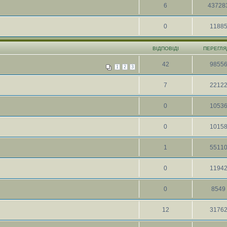
6
43728
0
1188
ВІДПОВІДІ
ПЕРЕГЛЯ
42
9855
1
2
3
7
2212
0
1053
0
1015
1
5511
0
1194
0
8549
12
3176