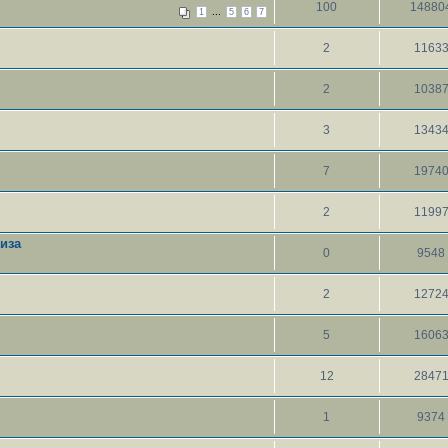
100
14880
...
1
5
6
7
2
1163
2
1038
3
1343
7
1974
2
1199
иза
0
9548
2
1272
5
1606
12
2847
1
9374