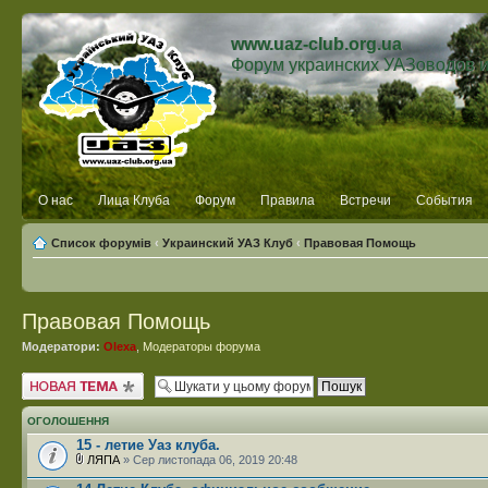
www.uaz-club.org.ua
Форум украинских УАЗоводов 
О нас
Лица Клуба
Форум
Правила
Встречи
События
Список форумів
‹
Украинский УАЗ Клуб
‹
Правовая Помощь
Правовая Помощь
Модератори:
Olexa
,
Модераторы форума
Створити нову тему
ОГОЛОШЕННЯ
15 - летие Уаз клуба.
ЛЯПА
» Сер листопада 06, 2019 20:48