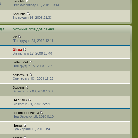
Lanchik
3
П'ят листопада 01, 2019 13:44
Shpuntic
5
Вів грудня 16, 2008 21:33
ДИ
ОСТАННЄ ПОВІДОМЛЕННЯ
ice
6
П'ят грудня 28, 2012 12:11
Olexa
2
Вів лютого 17, 2009 15:40
deltafox24
6
Пон грудня 15, 2008 15:39
deltafox24
8
Сер грудня 03, 2008 13:02
Student
0
Вів вересня 08, 2020 16:38
UAZ3303
2
Вів квітня 24, 2018 22:21
odettmoonriver13
Нед березня 18, 2018 0:10
Панда
2
Суб червня 11, 2016 1:47
hellcat