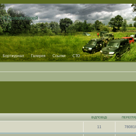
и УАЗолюбителей
Бортжурнал
Галерея
Ссылки
СТО
ВІДПОВІДІ
ПЕРЕГЛЯ
11
78081