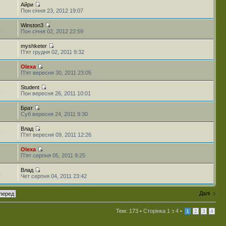
Айри
3
Пон січня 23, 2012 19:07
Winston3
9
Пон січня 02, 2012 22:59
myshketer
П'ят грудня 02, 2011 9:32
Olexa
П'ят вересня 30, 2011 23:05
Student
5
Пон вересня 26, 2011 10:01
Брат
7
Суб вересня 24, 2011 9:30
Влад
6
П'ят вересня 09, 2011 12:26
Olexa
3
П'ят серпня 05, 2011 9:25
Влад
4
Чет серпня 04, 2011 23:42
Далі
Тем: 173 •
Сторінка
1
з
4
•
1
2
3
4