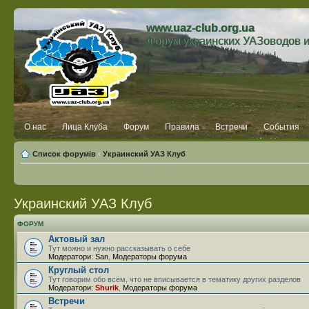
www.uaz-club.org.ua
Форум украинских УАЗоводов 
О нас
Лица Клуба
Форум
Правила
Встречи
События
Список форумів
‹
Украинский УАЗ Клуб
Украинский УАЗ Клуб
ФОРУМ
Актовый зал
Тут можно и нужно рассказывать о себе
Модератори:
San
,
Модераторы форума
Круглый стол
Тут говорим обо всём, что не вписывается в тематику других разделов
Модератори:
Shurik
,
Модераторы форума
Встречи