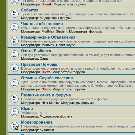
Тут ведутся разговоры о встречах, состоявшихся и пока ещё нет
Модератори:
Shurik
,
Модераторы форума
События
Тут все желающие могут обсудить интересные события, связанные с УАЗ
Модератор:
Модераторы форума
Частные объявления
Объявления о единичных не регулярных продажах, покупках, обменах, 
Модератори:
MudMax
,
Student
,
Модераторы форума
Коммерческие Объявления
Объявления о не единичных или регулярных продажах, покупках, обмена
Модератори:
MudMax
,
Совет Клуба
Охота/Рыбалка
Эти два увлечения неразрывно связанны с УАЗом, а для многих и явилис
Модератор:
Саид
Правовая Помощь
В этом форуме, опытные юристы помогут решить, наиболее часто встр
Модератори:
Olexa
,
Модераторы форума
Отзывы. Служба спасения
Здесь можно похвалить или поругать компанию, магазин, продавца или 
данном разделе можно найти информацию о Службе спасения Клуба и с
Модератори:
Olexa
,
Модераторы форума
Развитие сайта и форума
Предложения и обсуждение по развитию сайта и форума
Модератори:
Nick Maslov
,
Модераторы форума
Юмор
УАЗоводы шутят
Модератор:
Модераторы форума
Модерирование
Информация о модерировании форума (писать могут только модератор
Модератор:
sysadmin