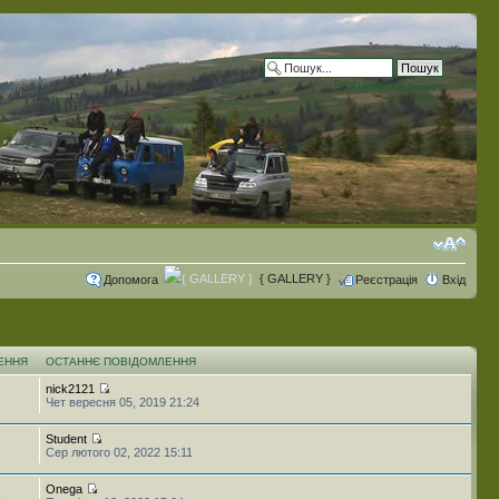
Розширений пошук
{ GALLERY }
Допомога
Реєстрація
Вхід
ЕННЯ
ОСТАННЄ ПОВІДОМЛЕННЯ
nick2121
Чет вересня 05, 2019 21:24
Student
2
Сер лютого 02, 2022 15:11
Onega
5