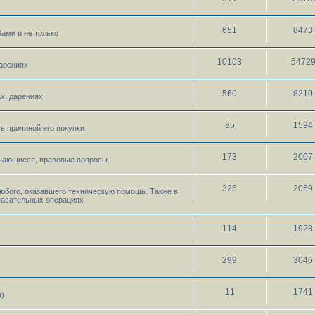
651
8473
ами и не только
10103
5472
дарениях
560
8210
х, дарениях
85
1594
ь причиной его покупки.
173
2007
ечающиеся, правовые вопросы.
326
2059
любого, оказавшего техническую помощь. Также в
пасательных операциях
114
1928
299
3046
11
1741
ы)