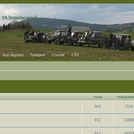
и УАЗолюбителей
Бортжурнал
Галерея
Ссылки
СТО
ТЕМИ
ПОВІДОМЛ
503
7216
912
1198
611
1631