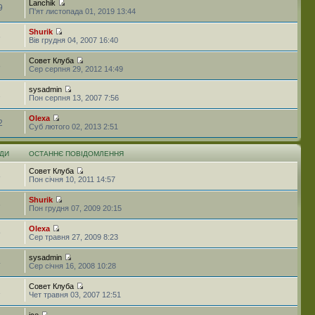
Lanchik
9
П'ят листопада 01, 2019 13:44
Shurik
6
Вів грудня 04, 2007 16:40
Совет Клуба
8
Сер серпня 29, 2012 14:49
sysadmin
2
Пон серпня 13, 2007 7:56
Olexa
2
Суб лютого 02, 2013 2:51
ДИ
ОСТАННЄ ПОВІДОМЛЕННЯ
Совет Клуба
8
Пон січня 10, 2011 14:57
Shurik
6
Пон грудня 07, 2009 20:15
Olexa
9
Сер травня 27, 2009 8:23
sysadmin
4
Сер січня 16, 2008 10:28
Совет Клуба
1
Чет травня 03, 2007 12:51
ice