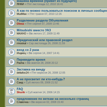
машина времени (привет из будущего)
ЯНКИ
» П'ят листопада 12, 2010 16:41
А как-то можно пользоваться поиском в личных сообщени
MudMax
» П'ят травня 07, 2010 12:26
Разделение раздела Объявления
Olexa
» П'ят серпня 07, 2009 13:46
Mitsubishi вместо УАЗ
МАХНО
» Вів лютого 17, 2009 11:49
Юридический или правовой раздел
rmoskal
» Сер листопада 26, 2008 21:59
вход со 2 раза
Индиец
» Вів серпня 14, 2007 14:41
Переведите время
Pasha
» Вів жовтня 28, 2008 20:12
Заставка на винду
deltafox24
» П'ят вересня 26, 2008 12:05
А не просветит ли кто-нибудь?
Саид
» Суб лютого 09, 2008 21:52
FAQ
Shurik
» Суб жовтня 14, 2006 14:15
предложение по веткам на несколько страниц
Славочка
» Вів вересня 02, 2008 15:40