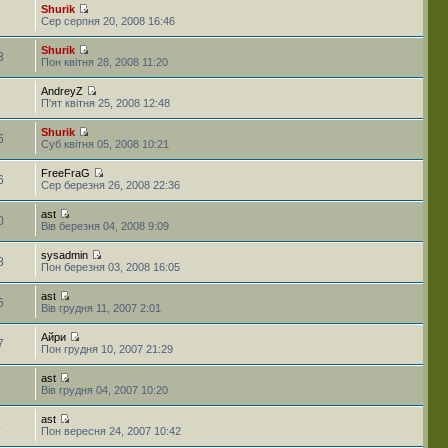
Shurik
1
Сер серпня 20, 2008 16:46
Shurik
3
Пон квітня 28, 2008 11:20
AndreyZ
8
П'ят квітня 25, 2008 12:48
Shurik
6
Суб квітня 05, 2008 10:21
FreeFraG
6
Сер березня 26, 2008 22:36
ast
0
Вів березня 04, 2008 9:09
sysadmin
8
Пон березня 03, 2008 16:05
ast
6
Вів грудня 11, 2007 2:01
Айри
7
Пон грудня 10, 2007 21:29
ast
7
Вів грудня 04, 2007 10:20
ast
4
Пон вересня 24, 2007 10:42