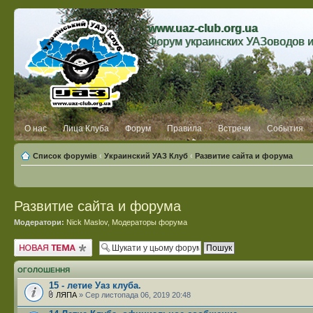
www.uaz-club.org.ua
Форум украинских УАЗоводов 
О нас
Лица Клуба
Форум
Правила
Встречи
События
Список форумів
‹
Украинский УАЗ Клуб
‹
Развитие сайта и форума
Развитие сайта и форума
Модератори:
Nick Maslov
,
Модераторы форума
Створити нову тему
ОГОЛОШЕННЯ
15 - летие Уаз клуба.
ЛЯПА
» Сер листопада 06, 2019 20:48