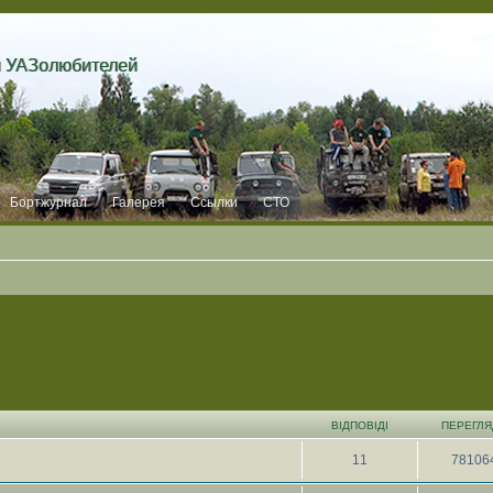
и УАЗолюбителей
Бортжурнал
Галерея
Ссылки
СТО
ВІДПОВІДІ
ПЕРЕГЛЯ
11
78106