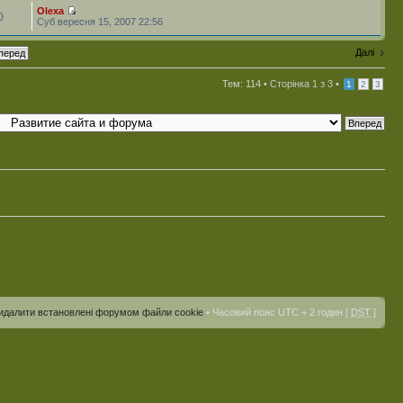
Olexa
0
Суб вересня 15, 2007 22:56
Далі
Тем: 114 •
Сторінка
1
з
3
•
1
2
3
идалити встановлені форумом файли cookie
• Часовий пояс UTC + 2 годин [
DST
]