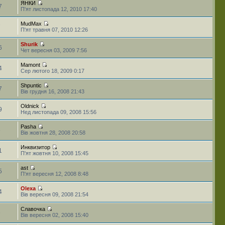
ЯНКИ
7
П'ят листопада 12, 2010 17:40
MudMax
7
П'ят травня 07, 2010 12:26
Shurik
6
Чет вересня 03, 2009 7:56
Mamont
4
Сер лютого 18, 2009 0:17
Shpuntic
7
Вів грудня 16, 2008 21:43
Oldnick
9
Нед листопада 09, 2008 15:56
Pasha
6
Вів жовтня 28, 2008 20:58
Инквизитор
1
П'ят жовтня 10, 2008 15:45
ast
5
П'ят вересня 12, 2008 8:48
Olexa
4
Вів вересня 09, 2008 21:54
Славочка
6
Вів вересня 02, 2008 15:40