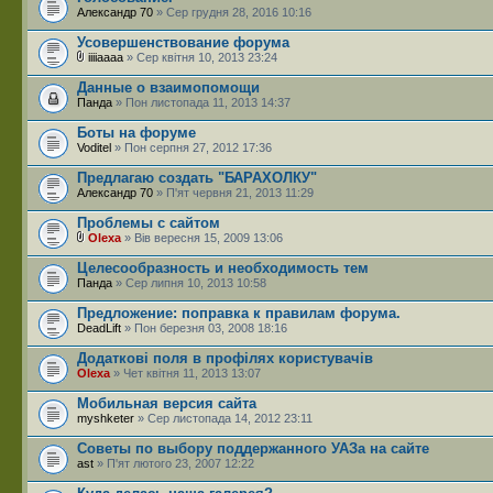
Александр 70
» Сер грудня 28, 2016 10:16
Усовершенствование форума
iiiiaaaa
» Сер квітня 10, 2013 23:24
Данные о взаимопомощи
Панда
» Пон листопада 11, 2013 14:37
Боты на форуме
Voditel
» Пон серпня 27, 2012 17:36
Предлагаю создать "БАРАХОЛКУ"
Александр 70
» П'ят червня 21, 2013 11:29
Проблемы с сайтом
Olexa
» Вів вересня 15, 2009 13:06
Целесообразность и необходимость тем
Панда
» Сер липня 10, 2013 10:58
Предложение: поправка к правилам форума.
DeadLift
» Пон березня 03, 2008 18:16
Додаткові поля в профілях користувачів
Olexa
» Чет квітня 11, 2013 13:07
Мобильная версия сайта
myshketer
» Сер листопада 14, 2012 23:11
Советы по выбору поддержанного УАЗа на сайте
ast
» П'ят лютого 23, 2007 12:22