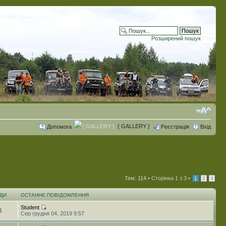
Розширений пошук
{ GALLERY }
Допомога
Реєстрація
Вхід
Тем: 114 •
Сторінка
1
з
3
•
1
2
3
ДИ
ОСТАННЄ ПОВІДОМЛЕННЯ
Student
4
Сер грудня 04, 2019 9:57