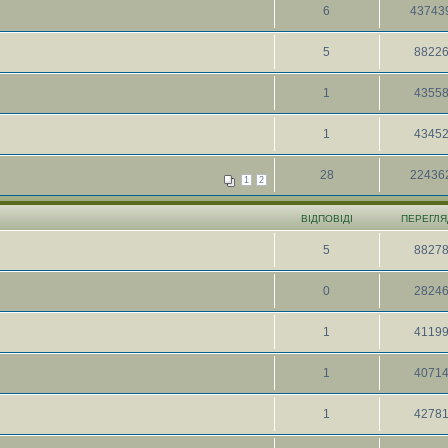
6
43743
5
8822
1
4355
1
4345
28
22436
1
2
ВІДПОВІДІ
ПЕРЕГЛЯ
5
8827
0
2824
1
4119
1
4071
1
4278