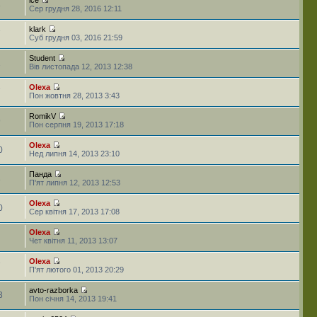
3
Сер грудня 28, 2016 12:11
klark
7
Суб грудня 03, 2016 21:59
Student
1
Вів листопада 12, 2013 12:38
Olexa
7
Пон жовтня 28, 2013 3:43
RomikV
9
Пон серпня 19, 2013 17:18
Olexa
0
Нед липня 14, 2013 23:10
Панда
3
П'ят липня 12, 2013 12:53
Olexa
0
Сер квітня 17, 2013 17:08
Olexa
Чет квітня 11, 2013 13:07
Olexa
7
П'ят лютого 01, 2013 20:29
avto-razborka
3
Пон січня 14, 2013 19:41