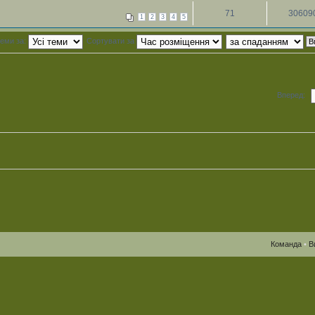
71
30609
1
2
3
4
5
теми за:
Сортувати за
Вперед:
Команда
•
В