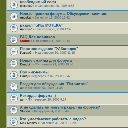
необходимый софт
deltafox24
» Сер серпня 20, 2008 9:55
Новые правила форума. Обсужденеи наличия.
rmoskal
» Вів квітня 15, 2008 17:42
раздел "БИБЛИОТЕКА"
AndreyZ
» П'ят квітня 25, 2008 12:48
FAQ Для новичков.
Shurik
» П'ят квітня 04, 2008 17:15
Печатное издание "УАЗоводец"
ИzверG
» Нед вересня 30, 2007 11:18
Новые смайлы для форума
DeadLift
» П'ят лютого 29, 2008 19:50
Про ник-неймы
Саид
» Нед березня 02, 2008 12:47
Раздел для обсуждения "Патриотов"
ast
» Вів квітня 03, 2007 11:35
Рекорды форума :)
ast
» П'ят вересня 29, 2006 9:17
А не сделать ли новый раздел на форуме?
Student
» Вів грудня 04, 2007 9:48
Кто умеет/может работать с видео?
Nick Maslov
» Вів липня 31, 2007 12:29