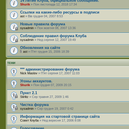
14 Летие Клуба, официальное сообщение.
Shurik
» Пон листопада 12, 2018 17:34
Ссылки на какие-либо ресурсы в подписи
ast
» Вів грудня 04, 2007 8:53
Новые правила форума
sysadmin
» Пон жовтня 08, 2007 13:36
Соблюдение правил форума Клуба
sysadmin
» Нед серпня 12, 2007 19:49
Обновления на сайте
ast
» П'ят грудня 15, 2006 18:39
ТЕМИ
*** администрирование форума
Nick Maslov
» П'ят серпня 17, 2007 11:03
Угоны аккаунтов.
Shurik
» Пон грудня 07, 2009 20:15
Пункт 2.1
Stirlitz
» Сер травня 27, 2009 1:46
Чистка форума
sysadmin
» Сер грудня 19, 2007 0:42
Информация на стартовой странице сайта
Совет Клуба
» Нед вересня 17, 2006 8:08
Голосование.