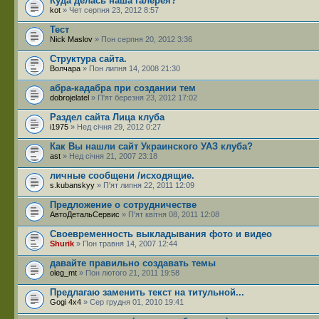
Куда делась наша галерея?
kot
» Чет серпня 23, 2012 8:57
Тест
Nick Maslov
» Пон серпня 20, 2012 3:36
Структура сайта.
Волчара
» Пон липня 14, 2008 21:30
абра-кадабра при создании тем
dobrojelatel
» П'ят березня 23, 2012 17:02
Раздел сайта Лица клуба
i1975
» Нед січня 29, 2012 0:27
Как Вы нашли сайт Украинского УАЗ клуба?
ast
» Нед січня 21, 2007 23:18
личные сообщени /исходящие.
s.kubanskyy
» П'ят липня 22, 2011 12:09
Предложение о сотрудничестве
АвтоДетальСервис
» П'ят квітня 08, 2011 12:08
Своевременность выкладывания фото и видео
Shurik
» Пон травня 14, 2007 12:44
давайте правильно создавать темы
oleg_mt
» Пон лютого 21, 2011 19:58
Предлагаю заменить текст на титульной...
Gogi 4x4
» Сер грудня 01, 2010 19:41