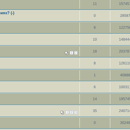
11
15745
ях? (-)
0
2858
8
12275
10
14844
18
20378
1
2
8
12611
1
4088
6
10031
14
19574
35
24071
1
2
3
0
3024