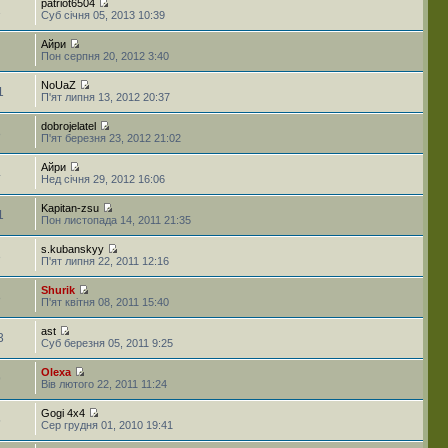
patriot6504
1
Суб січня 05, 2013 10:39
Айри
Пон серпня 20, 2012 3:40
NoUaZ
1
П'ят липня 13, 2012 20:37
dobrojelatel
8
П'ят березня 23, 2012 21:02
Айри
4
Нед січня 29, 2012 16:06
Kapitan-zsu
1
Пон листопада 14, 2011 21:35
s.kubanskyy
3
П'ят липня 22, 2011 12:16
Shurik
8
П'ят квітня 08, 2011 15:40
ast
3
Суб березня 05, 2011 9:25
Olexa
9
Вів лютого 22, 2011 11:24
Gogi 4x4
5
Сер грудня 01, 2010 19:41