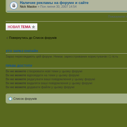
Наличие рекламы на форуме и сайте
Nick Maslov
» Пон липня 30, 2007 14:54
Показувати 
Створити нову тему
Повернутись до Список форумів
ХТО ЗАРАЗ ОНЛАЙН
Зараз переглядають цей форум: Немає зареєстрованих користувачів і 1 гість
ПРАВА ДОСТУПУ
Ви
не можете
створювати нові теми у цьому форумі
Ви
не можете
відповідати на теми у цьому форумі
Ви
не можете
редагувати ваші повідомлення у цьому форумі
Ви
не можете
видаляти ваші повідомлення у цьому форумі
Ви
не можете
додавати файли у цьому форумі
Список форумів