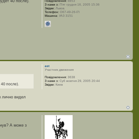
удет 40 после).
Повідомлення:
8853
З нами з:
П'ят грудня 16, 2005 15:36
Звідки:
Львов.
Телефон:
О67-49-26-l7l
Машина:
УАЗ 3151
ast
Участник движения
Повідомлення:
3638
З нами з:
Суб жовтня 29, 2005 20:44
40 после).
Звідки:
Киев
я лично видел
гнув? А може з