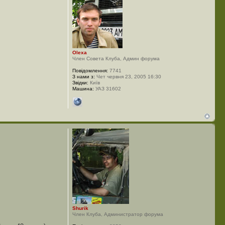
Olexa
Член Совета Клуба, Админ форума
Повідомлення:
7741
З нами з:
Чет червня 23, 2005 16:30
Звідки:
Київ
Машина:
УАЗ 31602
Shurik
Член Клуба, Администратор форума