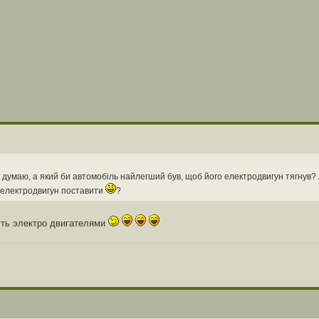
думаю, а який би автомобіль найлегший був, щоб його електродвигун тягнув? 
і електродвигун поставити
?
уть электро двигателями