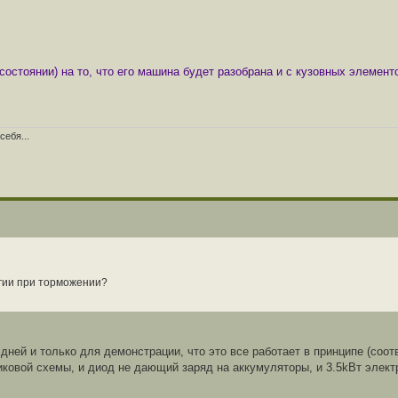
состоянии) на то, что его машина будет разобрана и с кузовных элемен
себя...
ргии при торможении?
дней и только для демонстрации, что это все работает в принципе (соот
иковой схемы, и диод не дающий заряд на аккумуляторы, и 3.5kВт элект