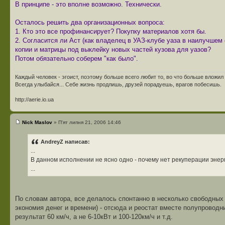
В принципе - это вполне возможно. Технически.
Осталось решить два организационных вопроса:
1. Кто это все профинансирует? Покупку материалов хотя бы.
2. Согласится ли Аст (как владелец в УАЗ-клубе уаза в наилучшем 
копии и матрицы под выклейку новых частей кузова для уазов?
Потом обязательно соберем "как было".
Каждый человек - эгоист, поэтому больше всего любит то, во что больше вложил 
Всегда улыбайся... Себе жизнь продлишь, друзей порадуешь, врагов побесишь.
http://aerie.io.ua
Nick Maslov
» П'ят липня 21, 2006 14:46
AndreyZ написав:
...
В данном исполнении не ясно одно - почему нет рекуперации эне
...
По словам автора, все делалось спонтанно в несколько свободных 
экономия денег и времени) - отсюда и реостат вместе полупроводн
результат 60 км/ч, а не 6-10кВт и 100-120км/ч и т.д.