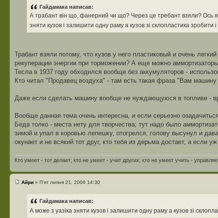
Гайдамака написав:
А трабант він що, фанерний чи що? Через це требант взяли? Ось я 
зняти кузов і залишити одну раму а кузов зі склопластика зробити 
Трабант взяли потому, что кузов у него пластиковый и очень легки
рекуперации энергии при торможении? А еще можно аммортизаторы п
Тесла в 1937 году обходился вообще без аккумуляторов - использ
Кто читал "Продавец воздуха" - там есть такая фраза "Вам машину
Даже если сделать машину вообще не нуждающуюся в топливе - в
Вообще данная тема очень интересна, и если серьезно озадачиться
Беда толко - места нету для творчества; тут надо было аммортизат
зимой и упал в коровью лепешку, отогрелся, голову высунул и давай
окунает и не всякий тот друг, кто тебя из дерьма достает, а если у
Кто умеет - тот делает; кто не умеет - учит других; кто не умеет учить - управляе
Айри
» П'ят липня 21, 2006 14:30
Гайдамака написав:
А може з уазіка зняти кузов і залишити одну раму а кузов зі склоп