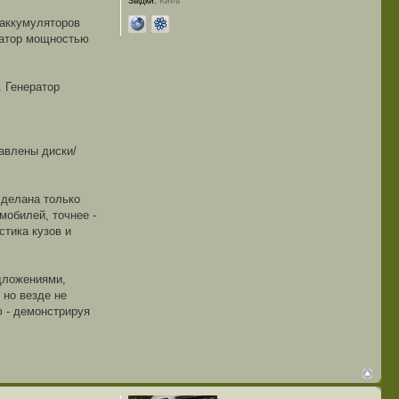
Звідки:
Киев
 аккумуляторов
ератор мощностью
. Генератор
тавлены диски/
сделана только
мобилей, точнее -
стика кузов и
едложениями,
 но везде не
ю - демонстрируя