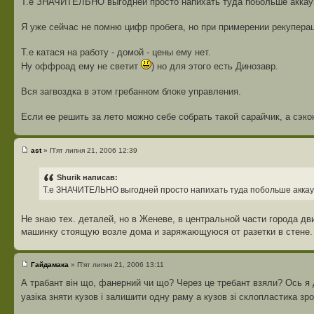
Т.е ЗНАЧИТЕЛЬНО выгодней просто напихать туда побольше аккауму
Я уже сейчас не помню цифр пробега, но при примерении рекуперац
Т.е катася на работу - домой - цены ему нет.
Ну оффроад ему не светит
) но для этого есть Динозавр.
Вся загвоздка в этом гребанном блоке управления.
Если ее решить за лето можно себе собрать такой сарайчик, а сэк
ast
» П'ят липня 21, 2006 12:39
Shurik написав:
Т.е ЗНАЧИТЕЛЬНО выгодней просто напихать туда побольше аккаум
Не знаю тех. деталей, но в Женеве, в центральной части города д
машинку стоящую возле дома и заряжающуюся от разетки в стене.
Гайдамака
» П'ят липня 21, 2006 13:11
А трабант він що, фанерний чи що? Через це требант взяли? Ось я 
уазіка зняти кузов і залишити одну раму а кузов зі склопластика зр