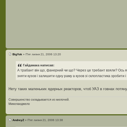
BigYok
» П'ят липня 21, 2006 13:20
Гайдамака написав:
А трабант він що, фанерний чи що? Через це требант взяли? Ось я 
зняти кузов і залишити одну раму а кузов зі склопластика зробити 
Нету таких маленьких ядерных реакторов, чтоб УАЗ в говнах потян
Совершенство складывается из мелочей.
Микеланджело
AndreyZ
» П'ят липня 21, 2006 13:38