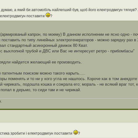
думаю, а який би автомобіль найлегший був, щоб його електродвигун тягнув? 
і електродвигун поставити
?
й (армированый капрон, по моему) В данном исполнении не ясно одно - п
оставить по типу линейных электрогенераторов - можно зарядку раз в 
овал стандартный асинхронный движок 80 Кват.
 с выхлопной трубой и ДВС или Вас не интересует ретро - прибомбасы"
рядли найдется желающий ее производить.
 патентным поиском можно такого нарыть.....
оры поменять и то ни у кого угла не нашлось. Короче как в том анекдоте
 чирикать, подошла кошка и сожрала его; мораль - не всякий враг тот, 
ж попал в дерьмо, то сиди там и не чирикай.
т.
ластика зробити і електродвигун поставити
?