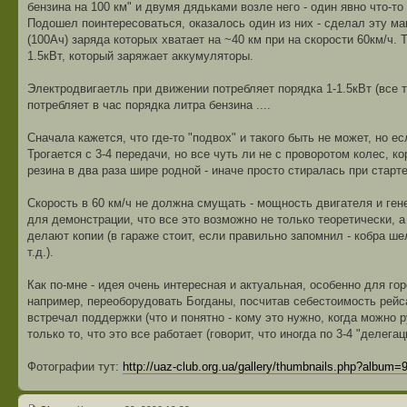
бензина на 100 км" и двумя дядьками возле него - один явно что-т
Подошел поинтересоваться, оказалось один из них - сделал эту ма
(100Ач) заряда которых хватает на ~40 км при на скорости 60км/ч
1.5кВт, который заряжает аккумуляторы.
Электродвигаетль при движении потребляет порядка 1-1.5кВт (все т
потребляет в час порядка литра бензина ....
Сначала кажется, что где-то "подвох" и такого быть не может, но ес
Трогается с 3-4 передачи, но все чуть ли не с проворотом колес, 
резина в два раза шире родной - иначе просто стиралась при старте
Скорость в 60 км/ч не должна смущать - мощность двигателя и ге
для демонстрации, что все это возможно не только теоретически, 
делают копии (в гараже стоит, если правильно запомнил - кобра ше
т.д.).
Как по-мне - идея очень интересная и актуальная, особенно для го
например, переоборудовать Богданы, посчитав себестоимость рейса -
встречал поддержки (что и понятно - кому это нужно, когда можно 
только то, что это все работает (говорит, что иногда по 3-4 "делегац
Фотографии тут:
http://uaz-club.org.ua/gallery/thumbnails.php?album=