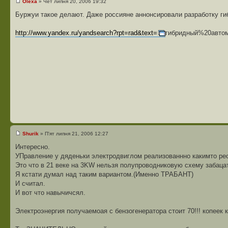
Olexa
» Чет липня 20, 2006 19:32
Буржуи такое делают. Даже россияне аннонсировали разработку ги
http://www.yandex.ru/yandsearch?rpt=rad&text=
гибридный%20авто
Shurik
» П'ят липня 21, 2006 12:27
Интересно.
УПравление у дяденьки электродвиглом реализованнно какимто ре
Это что в 21 веке на 3KW нельзя полупроводниковую схему забаца
Я кстати думал над таким вариантом.(Именно ТРАБАНТ)
И считал.
И вот что навычичсял.
Электроэнергия получаемоая с бензогенератора стоит 70!!! копеек к