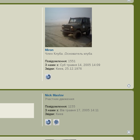
Miron
Член Клуба ,Основатель клуба
Повідомлення:
1551
З нами з:
Суб травня 14, 2005 14:09
Звідки:
Киев, 25.12.1976
Nick Maslov
Участник движения
Повідомлення:
1155
З нами з:
Вів травня 17, 2005 14:11
Звідки:
Киев