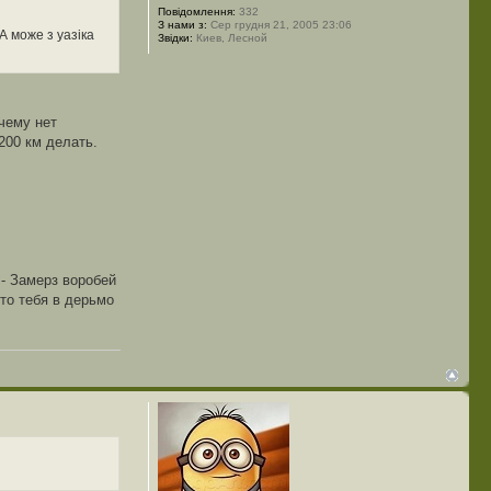
Повідомлення:
332
З нами з:
Сер грудня 21, 2005 23:06
А може з уазіка
Звідки:
Киев, Лесной
очему нет
200 км делать.
 - Замерз воробей
кто тебя в дерьмо