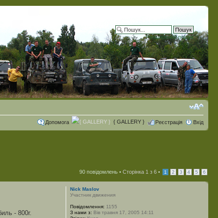
Розширений пошук
{ GALLERY }
Допомога
Реєстрація
Вхід
90 повідомлень •
Сторінка
1
з
6
•
1
2
3
4
5
6
Nick Maslov
Участник движения
Повідомлення:
1155
ль - 800г.
З нами з:
Вів травня 17, 2005 14:11