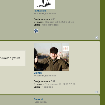
Гайдамака
Участник движения
Повідомлення:
498
З нами з:
Нед квітня 02, 2006 20:48
Звідки:
Київ, Печерськ
А може з уазіка
BigYok
Участник движения
Повідомлення:
537
З нами з:
Чет жовтня 13, 2005 12:38
Звідки:
Чернигов
AndreyZ
Член клуба