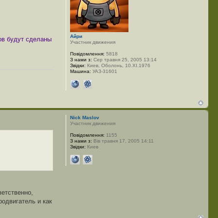
Айри
тов будут сделаны
Участник движения
Повідомлення:
5818
З нами з:
Сер травня 25, 2005 13:14
Звідки:
Киев, Оболонь, 10.ХІ.1976
Машина:
УАЗ-31601
Nick Maslov
Участник движения
Повідомлення:
1155
З нами з:
Вів травня 17, 2005 14:11
Звідки:
Киев
ветственно,
родвигатель и как