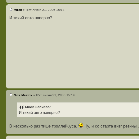
Miron
» П'ят липня 21, 2006 15:13
И тихий авто наверно?
Nick Maslov
» П'ят липня 21, 2006 15:14
Miron написав:
И тихий авто наверно?
В несколько раз тише троллейбуса.
Ну, и со старта визг резины .