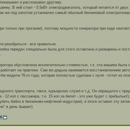
о показывал и рассказывал другому.
шинку. В ней стоит ~3.5кВт электродвигатель, который питается от двух
. Так же под капотом установлен самый обычный бензиновый электроген
ри только при трогании), поэтому мощности генератора при езде хватает
ли разобраться - все правильно.
коробка передач специально была для этого оставлена и разварены и пос
.
нератора обусловлена исключительно стоимостью, т.к. эта машика была 
а работает на практике. Сам же дядька занимается восстановлением авто
лби модели 76-го года, которая полностью сделана с нуля - отлит из пла
родского транспорта, такси, курьерских служб и т.д. Он обращался с пр
 12 коп с пассажира, т.е. 15 коп за билет - это уже будет с прибылью!),
рубить бабло в бензиново-нефтяной индустрии), в итоге оставил эту зате
ии" в день бывает).
96