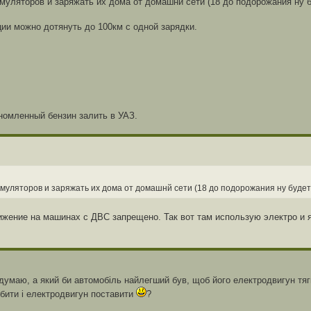
ляторов и заряжать их дома от домашнй сети (18 до подорожания ну б
ии можно дотянуть до 100км с одной зарядки.
ономленный бензин залить в УАЗ.
уляторов и заряжать их дома от домашнй сети (18 до подорожания ну будет 
вижение на машинах с ДВС запрещено. Так вот там использую электро и 
думаю, а який би автомобіль найлегший був, щоб його електродвигун тя
обити і електродвигун поставити
?