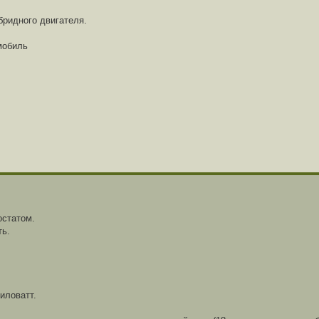
бридного двигателя.
мобиль
остатом.
ть.
иловатт.