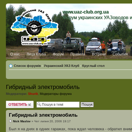
www.uaz-club.org.ua
Форум украинских УАЗоводов 
О нас
Лица Клуба
Форум
Правила
Встречи
События
Список форумів
‹
Украинский УАЗ Клуб
‹
Круглый стол
Гибридный электромобиль
Модератори:
Shurik
,
Модераторы форума
Відповісти
Гибридный электромобиль
Nick Maslov
» Чет липня 20, 2006 19:17
Был я на днях в одних гаражах, пока ждал человека - обратил вним