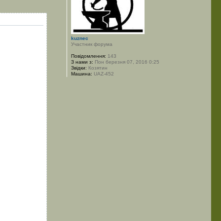
kuznec
Участник форума
Повідомлення:
143
З нами з:
Пон березня 07, 2016 0:25
Звідки:
Козятин
Машина:
UAZ-452