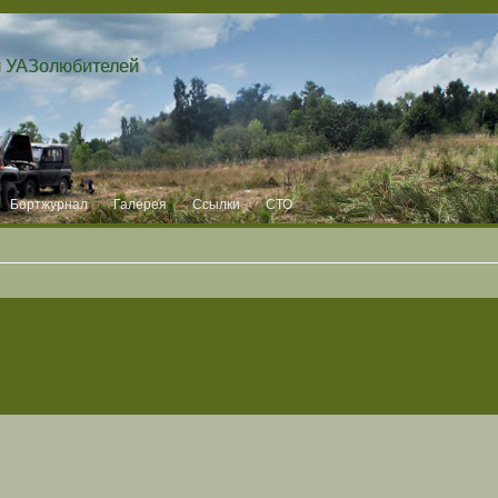
и УАЗолюбителей
Бортжурнал
Галерея
Ссылки
СТО