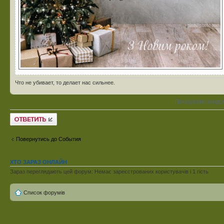
Что не убивает, то делает нас сильнее.
Показувати повідо
Відповісти
Повернутись до События
ХТО ЗАРАЗ ОНЛАЙН
Зараз переглядають цей форум: Немає зареєстрованих користувачів і 1 гість
Список форумів