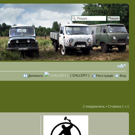
Розширений пошук
{ GALLERY }
Допомога
Реєстрація
Вхід
2 повідомлень • Сторінка
1
з
1