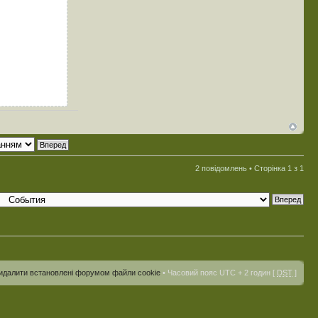
2 повідомлень • Сторінка
1
з
1
идалити встановлені форумом файли cookie
• Часовий пояс UTC + 2 годин [
DST
]