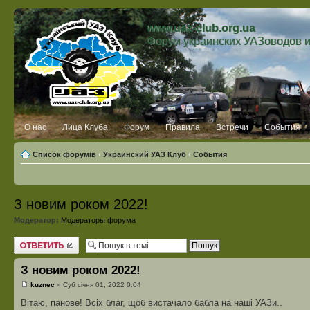
www.uaz-club.org.ua
Форум украинских УАЗоводов 
О нас
Лица Клуба
Форум
Правила
Встречи
События
Список форумів
‹
Украинский УАЗ Клуб
‹
События
З новим роком 2022!
Модератор:
Модераторы форума
Відповісти
З новим роком 2022!
kuznec
» Суб січня 01, 2022 0:04
Вітаю, панове! Всіх благ, щоб вистачало бабла на наші УАЗи..