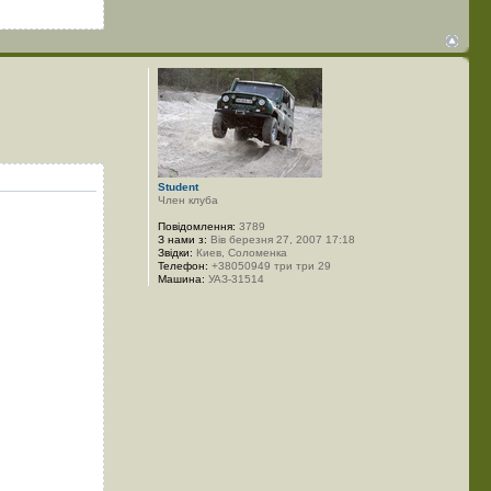
Student
Член клуба
Повідомлення:
3789
З нами з:
Вів березня 27, 2007 17:18
Звідки:
Киев, Соломенка
Телефон:
+38050949 три три 29
Машина:
УАЗ-31514