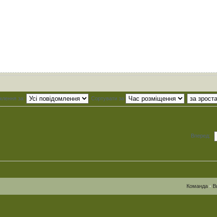
млення за:
Сортувати за
Вперед:
Команда
•
В