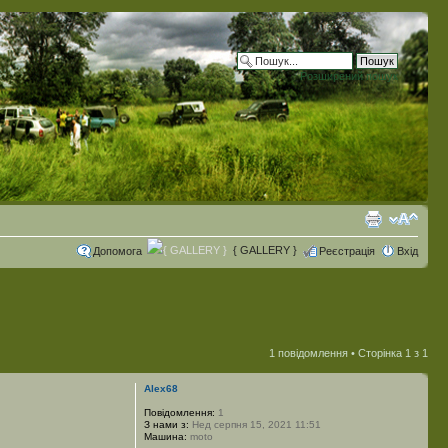
Розширений пошук
{ GALLERY }
Допомога
Реєстрація
Вхід
1 повідомлення • Сторінка
1
з
1
Alex68
Повідомлення:
1
З нами з:
Нед серпня 15, 2021 11:51
Машина:
moto