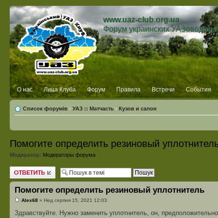
www.uaz-club.org.ua
Форум украинских УАЗоводов 
О нас
Лица Клуба
Форум
Правила
Встречи
События
Список форумів
‹
УАЗ :: Матчасть
‹
Кузов и салон
Помогите определить резиновый уплотнител
Модератор:
Модераторы форума
Відповісти
Помогите определить резиновый уплотнитель
Alex68
» Нед серпня 15, 2021 12:03
Здравствуйте. Нужно заменить уплотнитель, он, предположительно