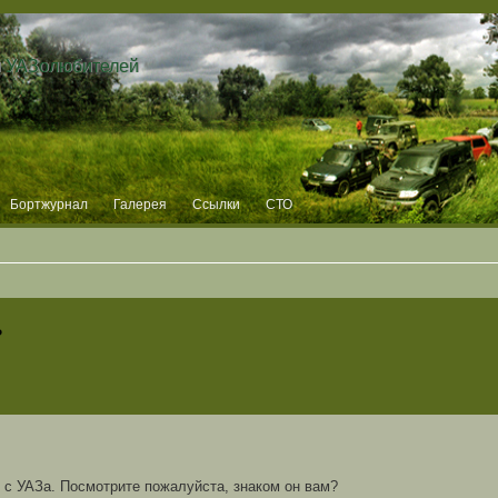
и УАЗолюбителей
Бортжурнал
Галерея
Ссылки
СТО
ь
 с УАЗа. Посмотрите пожалуйста, знаком он вам?