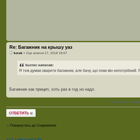
Re: Багажник на крышу уаз
korak
» Сер жовтня 17, 2018 18:07
kuznec написав:
Я теж думав зварити багажник, але бачу, що поки він непотрібний. Я
Багажник как прицеп, хоть раз в год но надо .
Показувати повідо
Відповісти
Повернутись до Снаряжение
ХТО ЗАРАЗ ОНЛАЙН