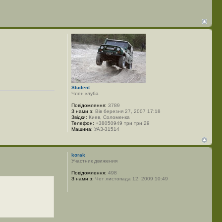
Student
Член клуба
Повідомлення:
3789
З нами з:
Вів березня 27, 2007 17:18
Звідки:
Киев, Соломенка
Телефон:
+38050949 три три 29
Машина:
УАЗ-31514
korak
Участник движения
Повідомлення:
498
З нами з:
Чет листопада 12, 2009 10:49