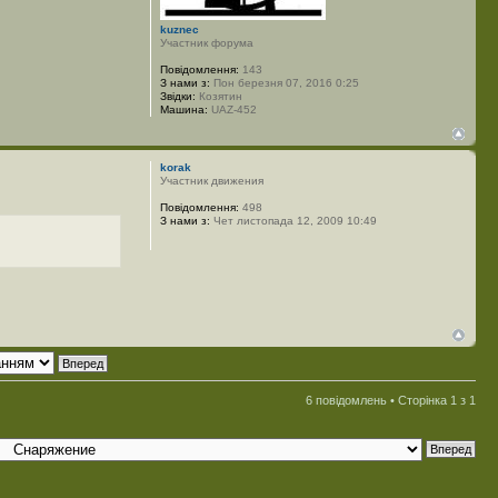
kuznec
Участник форума
Повідомлення:
143
З нами з:
Пон березня 07, 2016 0:25
Звідки:
Козятин
Машина:
UAZ-452
korak
Участник движения
Повідомлення:
498
З нами з:
Чет листопада 12, 2009 10:49
6 повідомлень • Сторінка
1
з
1