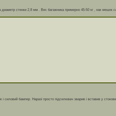
а диаметр стенки 2,8 мм . Вес багажника примерно 45-50 кг , как мешок 
к і силовий бампер. Наразі просто підсилювач зварив і вставив у стокови