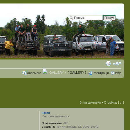
Розширений пошук
{ GALLERY }
Допомога
Реєстрація
Вхід
6 повідомлень • Сторінка
1
з
1
korak
Участник движения
Повідомлення:
498
З нами з:
Чет листопада 12, 2009 10:49