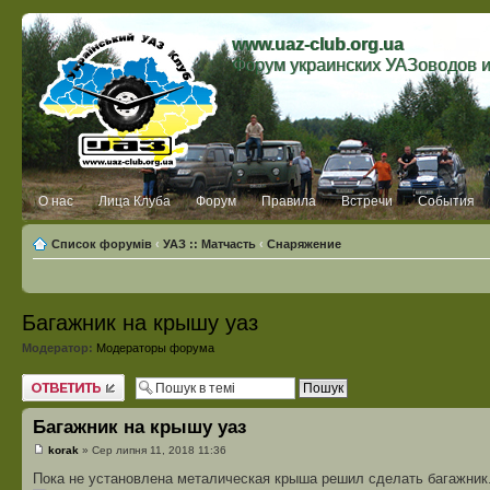
www.uaz-club.org.ua
Форум украинских УАЗоводов 
О нас
Лица Клуба
Форум
Правила
Встречи
События
Список форумів
‹
УАЗ :: Матчасть
‹
Снаряжение
Багажник на крышу уаз
Модератор:
Модераторы форума
Відповісти
Багажник на крышу уаз
korak
» Сер липня 11, 2018 11:36
Пока не установлена металическая крыша решил сделать багажник.