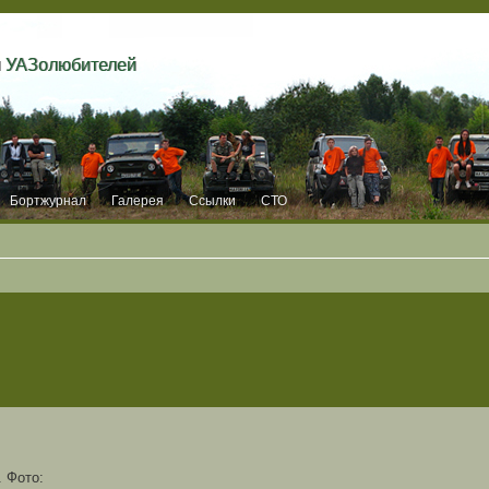
и УАЗолюбителей
Бортжурнал
Галерея
Ссылки
СТО
 Фото: