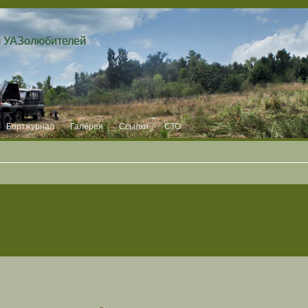
и УАЗолюбителей
Бортжурнал
Галерея
Ссылки
СТО