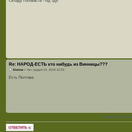
Складу Головаста - під"їду!
Re: НАРОД-ЕСТЬ кто нибудь из Винницы???
Gimino
» Чет грудня 13, 2018 12:52
Есть Полтава
Показувати повідо
Відповісти