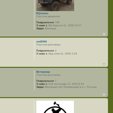
R@inman
Участник движения
Повідомлення:
786
З нами з:
Вів березня 11, 2008 23:27
Звідки:
Винница
and2006
Участник разговора
Повідомлення:
2
З нами з:
Нед січня 11, 2009 2:28
Ветеринар
Участник разговора
Повідомлення:
7
З нами з:
Суб листопада 13, 2010 9:33
Звідки:
Вінницька обл Липовецький р-н с. Росоша