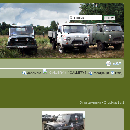
Розширений пошук
{ GALLERY }
Допомога
Реєстрація
Вхід
5 повідомлень • Сторінка
1
з
1