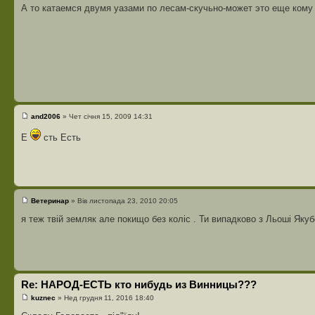
А то катаемся двумя уазами по лесам-скучьно-может это еще кому
and2006
» Чет січня 15, 2009 14:31
Е
сть Есть
Ветеринар
» Вів листопада 23, 2010 20:05
я теж твій земляк але покищо без коліс . Ти випадково з Льоші Якуб
Re: НАРОД-ЕСТЬ кто нибудь из Винницы???
kuznec
» Нед грудня 11, 2016 18:40