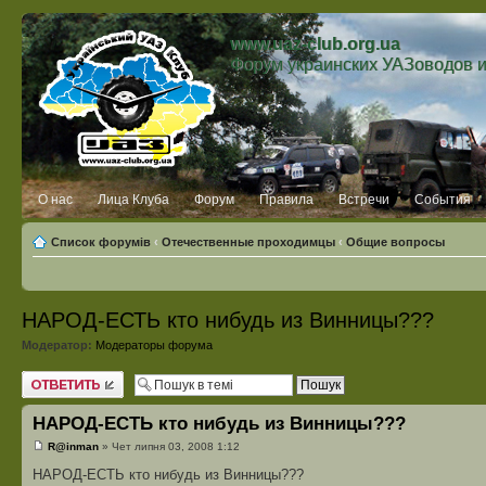
www.uaz-club.org.ua
Форум украинских УАЗоводов 
О нас
Лица Клуба
Форум
Правила
Встречи
События
Список форумів
‹
Отечественные проходимцы
‹
Общие вопросы
НАРОД-ЕСТЬ кто нибудь из Винницы???
Модератор:
Модераторы форума
Відповісти
НАРОД-ЕСТЬ кто нибудь из Винницы???
R@inman
» Чет липня 03, 2008 1:12
НАРОД-ЕСТЬ кто нибудь из Винницы???