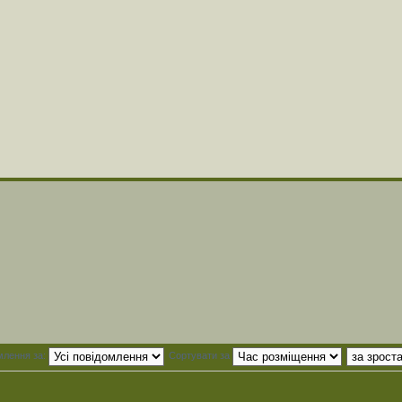
млення за:
Сортувати за