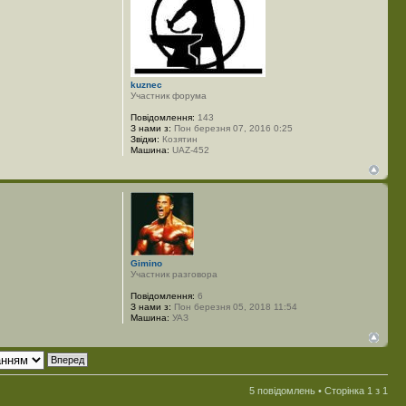
kuznec
Участник форума
Повідомлення:
143
З нами з:
Пон березня 07, 2016 0:25
Звідки:
Козятин
Машина:
UAZ-452
Gimino
Участник разговора
Повідомлення:
6
З нами з:
Пон березня 05, 2018 11:54
Машина:
УАЗ
5 повідомлень • Сторінка
1
з
1