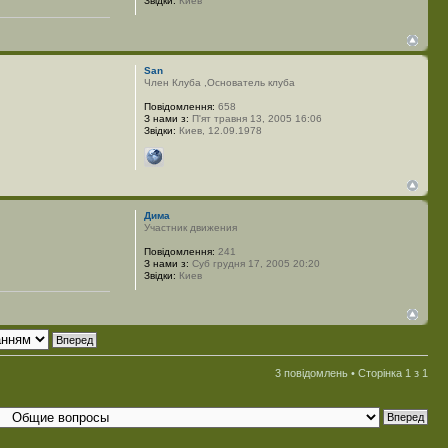
Звідки:
Киев
San
Член Клуба ,Основатель клуба
Повідомлення:
658
З нами з:
П'ят травня 13, 2005 16:06
Звідки:
Киев, 12.09.1978
Дима
Участник движения
Повідомлення:
241
З нами з:
Суб грудня 17, 2005 20:20
Звідки:
Киев
3 повідомлень • Сторінка
1
з
1