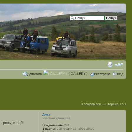
Розширений пошук
{ GALLERY }
Допомога
Реєстрація
Вхід
3 повідомлень • Сторінка
1
з
1
Дима
Участник движения
грязь, и всё
Повідомлення:
241
З нами з:
Суб грудня 17, 2005 20:20