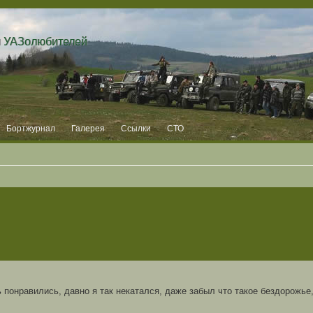
и УАЗолюбителей
Бортжурнал
Галерея
Ссылки
СТО
онравились, давно я так некатался, даже забыл что такое бездорожье, 