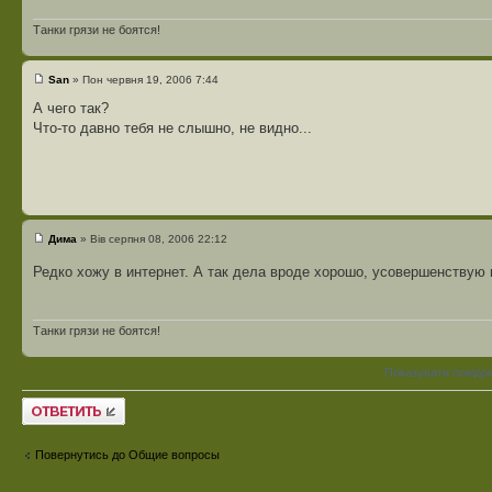
Танки грязи не боятся!
San
» Пон червня 19, 2006 7:44
А чего так?
Что-то давно тебя не слышно, не видно...
Дима
» Вів серпня 08, 2006 22:12
Редко хожу в интернет. А так дела вроде хорошо, усовершенствую 
Танки грязи не боятся!
Показувати повідо
Відповісти
Повернутись до Общие вопросы