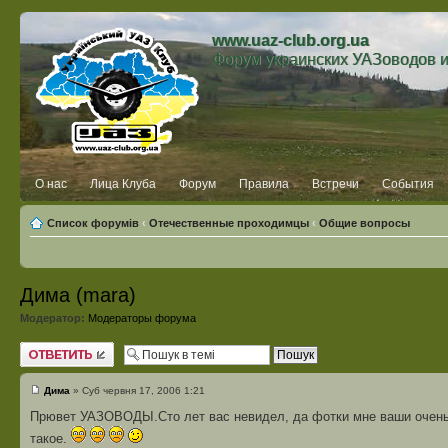
www.uaz-club.org.ua
Форум украинских УАЗоводов 
О нас
Лица Клуба
Форум
Правила
Встречи
События
Список форумів
‹
Отечественные проходимцы
‹
Общие вопросы
Дима (mara)
Модератор:
Модераторы форума
Відповісти
Дима
» Суб червня 17, 2006 1:21
Прювет УАЗОВОДЫ.Сто лет вас невидел, да фотки мне ваши очень п
такое.