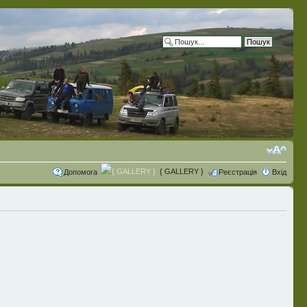
Розширений пошук
{ GALLERY }
Допомога
Реєстрація
Вхід