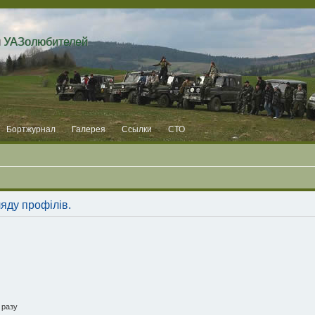
и УАЗолюбителей
Бортжурнал
Галерея
Ссылки
СТО
ляду профілів.
 разу