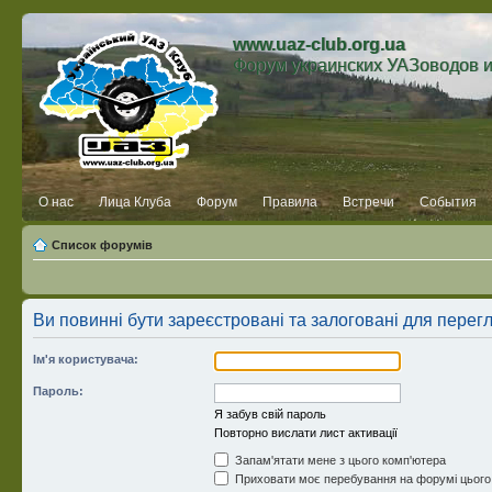
www.uaz-club.org.ua
Форум украинских УАЗоводов 
О нас
Лица Клуба
Форум
Правила
Встречи
События
Список форумів
Ви повинні бути зареєстровані та залоговані для перег
Ім'я користувача:
Пароль:
Я забув свій пароль
Повторно вислати лист активації
Запам'ятати мене з цього комп'ютера
Приховати моє перебування на форумі цього