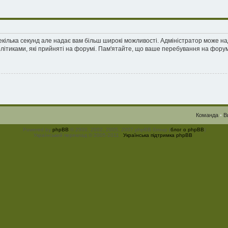
екілька секунд але надає вам більш широкі можливості. Адміністратор може н
олітиками, які прийняті на форумі. Пам'ятайте, що ваше перебування на форум
Команда
•
В
Powered by
phpBB
© 2000, 2002, 2005, 2007 phpBB Group (
блог о phpBB
)
Український переклад © 2005-2011
Українська підтримка phpBB