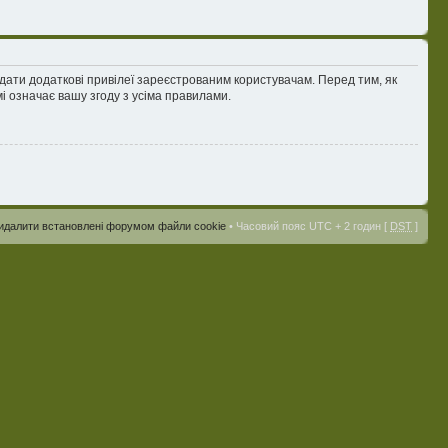
адати додаткові привілеї зареєстрованим користувачам. Перед тим, як
і означає вашу згоду з усіма правилами.
идалити встановлені форумом файли cookie
• Часовий пояс UTC + 2 годин [
DST
]