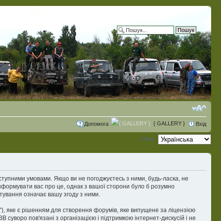
Розширений пошук
{ GALLERY }
Допомога
Вхід
Мова:
 наступними умовами. Якщо ви не погоджуєтесь з ними, будь-ласка, не
інформувати вас про це, однак з вашої сторони було б розумно
тування означає вашу згоду з ними.
), яке є рішенням для створення форумів, яке випущене за ліцензією
суворо пов'язані з організацією і підтримкою інтернет-дискусій і не