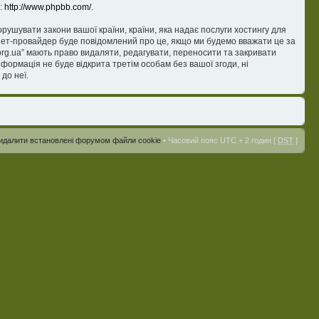
е:
http://www.phpbb.com/
.
орушувати закони вашої країни, країни, яка надає послуги хостингу для
ернет-провайдер буде повідомлений про це, якщо ми будемо вважати це за
org.ua” мають право видаляти, редагувати, переносити та закривати
інформація не буде відкрита третім особам без вашої згоди, ні
 до неї.
идалити встановлені форумом файли cookie
• Часовий пояс UTC + 2 годин [
DST
]