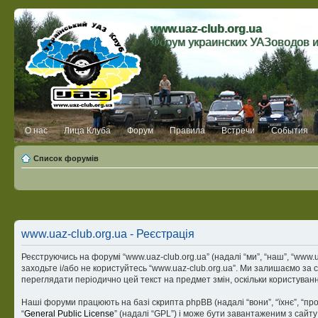
www.uaz-club.org.ua
Форум украинских УАЗоводов 
О нас
Лица Клуба
Форум
Правила
Встречи
События
Список форумів
www.uaz-club.org.ua - Реєстрація
Реєструючись на форумі “www.uaz-club.org.ua” (надалі “ми”, “наш”, “www.ua
заходьте і/або не користуйтесь “www.uaz-club.org.ua”. Ми залишаємо за 
переглядати періодично цей текст на предмет змін, оскільки користуван
Наші форуми працюють на базі скрипта phpBB (надалі “вони”, “їхнє”, “п
“
General Public License
” (надалі “GPL”) і може бути завантаженим з сайт