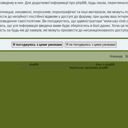
оведінку в них. Для додаткової інформації про phpBB, будь-ласка, перегляньт
пницькі, ненависні, погрозливі, порнографічні та інші матеріали, які можуть п
вести до негайної і постійної відмови у доступі до форуму, при цьому ваш інт
роведення такої політики. Ви погоджуєтесь, що адміністратори “www.uaz-club.
єтесь, що уся інформація введена вами буде зберігатись в базі даних. Хоча ця 
сть за будь-які дії хакерів, які можуть призвести до несанкціонованого доступу
Команда
•
В
Powered by
phpBB
© 2000, 2002, 2005, 2007 phpBB Group (
блог о phpBB
)
Український переклад © 2005-2011
Українська підтримка phpBB