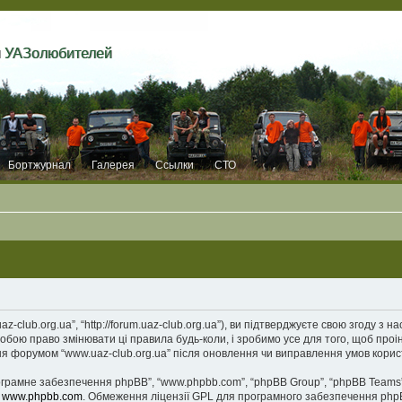
и УАЗолюбителей
Бортжурнал
Галерея
Ссылки
СТО
z-club.org.ua”, “http://forum.uaz-club.org.ua”), ви підтверджуєте свою згоду з
собою право змінювати ці правила будь-коли, і зробимо усе для того, щоб про
ня форумом “www.uaz-club.org.ua” після оновлення чи виправлення умов корис
рограмне забезпечення phpBB”, “www.phpbb.com”, “phpBB Group”, “phpBB Teams”
у
www.phpbb.com
. Обмеження ліцензії GPL для програмного забезпечення phpBB 