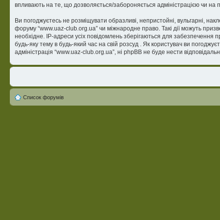
впливають на те, що дозволяється/забороняється адміністрацією чи на п
Ви погоджуєтесь не розміщувати образливі, непристойні, вульгарні, накле
форуму “www.uaz-club.org.ua” чи міжнародне право. Такі дії можуть приз
необхідне. IP-адреси усіх повідомлень зберігаються для забезпечення п
будь-яку тему в будь-який час на свій розсуд . Як користувач ви погоджу
адміністрація “www.uaz-club.org.ua”, ні phpBB не буде нести відповідальні
Список форумів