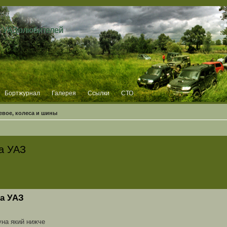
и УАЗолюбителей
Бортжурнал
Галерея
Ссылки
СТО
евое, колеса и шины
а УАЗ
на УАЗ
гуна який нижче