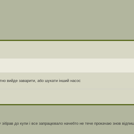
атно вийде заварити, або шукати інший насос
 зібрав до купи і все запрацювало начебто не тече прокачаю знов відпи