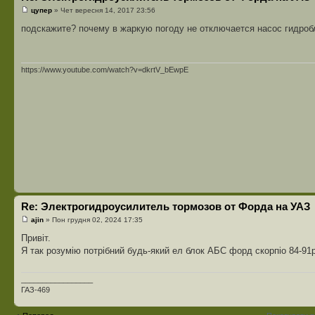
цупер
» Чет вересня 14, 2017 23:56
подскажите? почему в жаркую погоду не отключается насос гидроб
https://www.youtube.com/watch?v=dkrtV_bEwpE
Re: Электрогидроусилитель тормозов от Форда на УАЗ
ajin
» Пон грудня 02, 2024 17:35
Привіт.
Я так розумію потрібний будь-який ел блок АБС форд скорпіо 84-91
_________________
ГАЗ-469