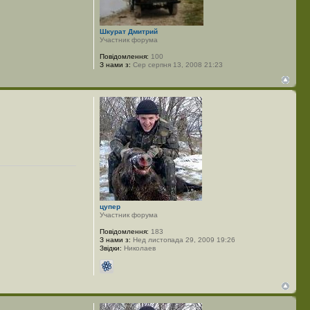
Шкурат Дмитрий
Участник форума
Повідомлення:
100
З нами з:
Сер серпня 13, 2008 21:23
цупер
Участник форума
Повідомлення:
183
З нами з:
Нед листопада 29, 2009 19:26
Звідки:
Николаев