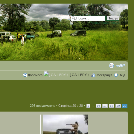
Розширений пошук
{ GALLERY }
Допомога
Реєстрація
Вхід
295 повідомлень •
Сторінка
20
з
20
•
...
1
16
17
18
19
20