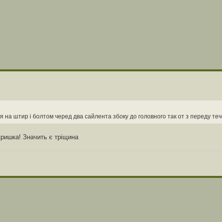
 на штир і болтом черед два сайлента збоку до головного так от з переду теч
кришка! Значить є тріщина