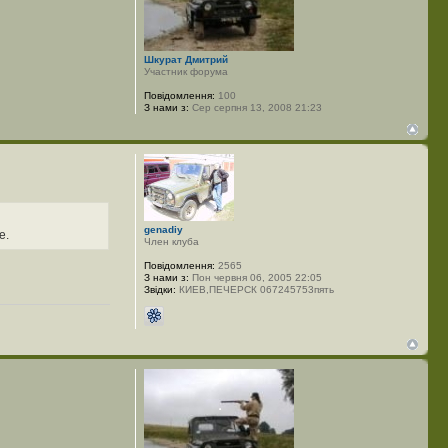
Шкурат Дмитрий
Участник форума
Повідомлення:
100
З нами з:
Сер серпня 13, 2008 21:23
genadiy
е.
Член клуба
Повідомлення:
2565
З нами з:
Пон червня 06, 2005 22:05
Звідки:
КИЕВ,ПЕЧЕРСК 067245753пять