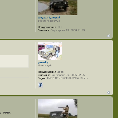
Шкурат Дмитрий
Участник форума
Повідомлення:
100
З нами з:
Сер серпня 13, 2008 21:23
genadiy
Член клуба
Повідомлення:
2565
З нами з:
Пон червня 06, 2005 22:05
Звідки:
КИЕВ,ПЕЧЕРСК 067245753пять
у тече.