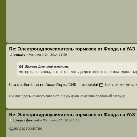
Re: Электрогидроусилитель тормозов от Форда на УАЗ
genadiy
» Чет липня 24, 2014 23:59
Шкурат Дмитрий написав:
мотор,насос,акамулятор- кріплятьця двоточково носиком одягаєтьця
http://oldfordclub.net/board/topic/4040 ... idrobloki/
Так там же лита 
Вы мне сдесь немного заварите,а я уж дома намертво проволкой закручу.
Re: Электрогидроусилитель тормозов от Форда на УАЗ
Шкурат Дмитрий
» П'ят липня 25, 2014 0:01
одно растройство