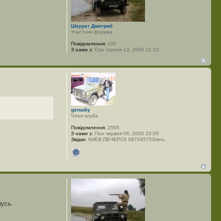
Шкурат Дмитрий
Участник форума
Повідомлення:
100
З нами з:
Сер серпня 13, 2008 21:23
genadiy
Член клуба
Повідомлення:
2565
З нами з:
Пон червня 06, 2005 22:05
Звідки:
КИЕВ,ПЕЧЕРСК 067245753пять
шусь.