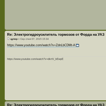
Re: Электрогидроусилитель тормозов от Форда на УАЗ
цупер
» Сер січня 07, 2015 15:34
https://www.youtube.com/watch?v=ZdnLbCDMt-A
https://www.youtube.com/watch?v=dkrtV_bEwpE
Re: Электрогидроусилитель тормозов от Форда на УАЗ