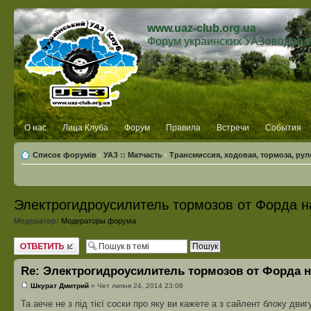
www.uaz-club.org.ua
Форум украинских УАЗоводов 
О нас
Лица Клуба
Форум
Правила
Встречи
События
Список форумів
‹
УАЗ :: Матчасть
‹
Трансмиссия, ходовая, тормоза, рул
Электрогидроусилитель тормозов от Форда н
Модератор:
Модераторы форума
Відповісти
Re: Электрогидроусилитель тормозов от Форда 
Шкурат Дмитрий
» Чет липня 24, 2014 23:08
Та аече не з під тієї соски про яку ви кажете а з сайлент блоку дви