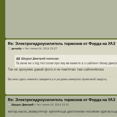
Re: Электрогидроусилитель тормозов от Форда на УАЗ
genadiy
» Чет липня 24, 2014 23:27
Шкурат Дмитрий написав:
Та аече не з під тієї соски про яку ви кажете а з сайлент блоку двиг
Так не зрозумію давай фото.я не пам'ятаю там сайленблока
Вы мне сдесь немного заварите,а я уж дома намертво проволкой закручу.
Re: Электрогидроусилитель тормозов от Форда на УАЗ
Шкурат Дмитрий
» Чет липня 24, 2014 23:31
мотор,насос,акамулятор- кріплятьця двоточково носиком одягаєтьця