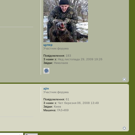
цупер
Участник форума
Повідомлення:
183
З нами з:
Нед листопада 29, 2009 19:26
Звідки:
Николаев
ajin
Участник форума
Повідомлення:
61
З нами з:
Чет березня 06, 2008 13:49
Звідки:
Киев
Машина:
ГАЗ-469