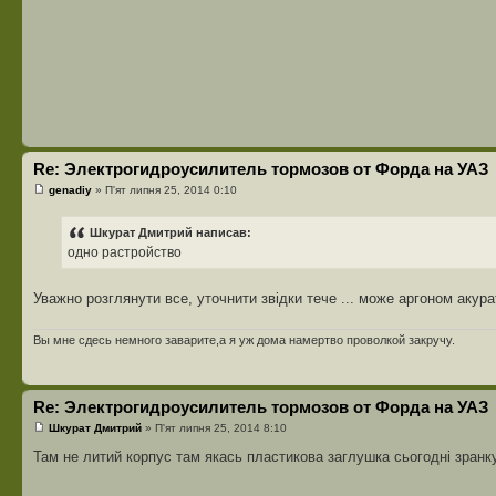
Re: Электрогидроусилитель тормозов от Форда на УАЗ
genadiy
» П'ят липня 25, 2014 0:10
Шкурат Дмитрий написав:
одно растройство
Уважно розглянути все, уточнити звідки тече ... може аргоном акур
Вы мне сдесь немного заварите,а я уж дома намертво проволкой закручу.
Re: Электрогидроусилитель тормозов от Форда на УАЗ
Шкурат Дмитрий
» П'ят липня 25, 2014 8:10
Там не литий корпус там якась пластикова заглушка сьогодні зранку