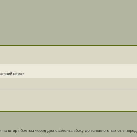
уна який нижче
 на штир і болтом черед два сайлента збоку до головного так от з перед